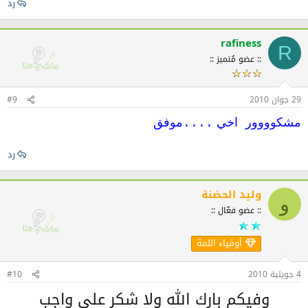
رد
rafiness
R
:: عضو مُتميز ::
29 جوان 2010
#9
مشكوووور اخي
....موفق
رد
وليد الحضنة
و
:: عضو فعّال ::
أوفياء اللمة
4 جويلية 2010
#10
وفيكم بارك الله ولا شكر على واجب