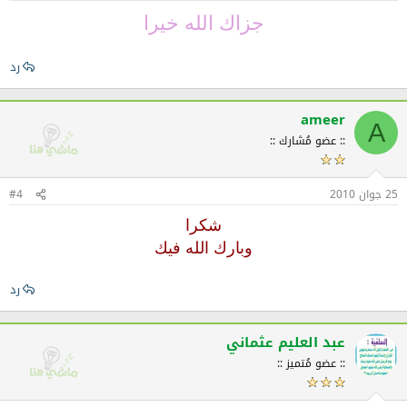
جزاك الله خيرا
رد
ameer
A
:: عضو مُشارك ::
25 جوان 2010
#4
شكرا
وبارك الله فيك
رد
عبد العليم عثماني
:: عضو مُتميز ::