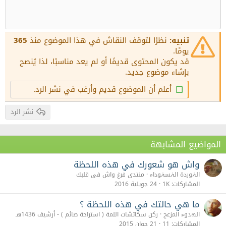
زيادة المسافة البادئة
10
عنوان 1
حذف المسودة
محاذاة للوسط
Book Antiqua
12
إنقاص المسافة البادئة
محاذاة لليمين
Courier New
عنوان 2
15
Georgia
Justify text
تنبيه:
نظرًا لتوقف النقاش في هذا الموضوع منذ
365
عنوان 3
18
يومًا.
Tahoma
قد يكون المحتوى قديمًا أو لم يعد مناسبًا، لذا يُنصح
22
Times New Roman
بإشاء موضوع جديد.
26
Trebuchet MS
أعلم أن الموضوع قديم وأرغب في نشر الرد.
Verdana
نشر الرد
المواضيع المشابهة
واش هو شعورك في هذه اللحظة
الہٰوردة الہٰسہٰوداء
منتدى فرغ واش فى قلبك
المشاركات
1K
24 جويلية 2016
ما هي حالتك في هذه اللحظة ؟
الهدوء المزعج
ركن سكاتشات اللمة ( استراحة صائم ) - أرشيف 1436هـ
المشاركات
11
21 جوان 2015