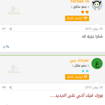
FATIMA 19
:: عضو متألق ::
أوفياء اللمة
29 جوان 2010
#7
شكرا جزيلا لك
رد
غفرانك ربي
غ
:: عضو فعّال ::
أوفياء اللمة
29 جوان 2010
#8
بورك فيك أخي على الجديد....