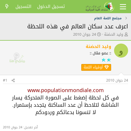
تسجيل الدخول
التسجيل
مجتمع اللمة العام
اعرف عدد سكان العالم في هذه اللحظة
ك
ت
وليد الحضنة
24 جوان 2010
ا
ا
ت
ر
وليد الحضنة
و
ب
ي
:: عضو فعّال ::
ا
خ
ل
ا
م
ل
أوفياء اللمة
و
ن
ض
ش
24 جوان 2010
#1
و
ر
ع
www.populationmondiale.com
في كل لحظة إضغط على الصورة المتحركة يسار
الشاشة لتلاحظ أن عدد الساكنة يتجدد بإستمرار.
لا تنسونا بدعائكم وردودكم
آخر تعديل:
24 جوان 2010