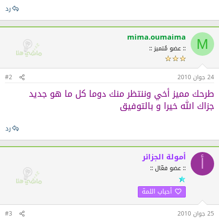
رد
mima.oumaima
M
:: عضو مُتميز ::
24 جوان 2010
#2
طرحك مميز أخي وننتظر منك دوما كل ما هو جديد
جزاك الله خيرا و بالتوفيق
رد
أمولة الجزائر
أ
:: عضو فعّال ::
أحباب اللمة
25 جوان 2010
#3