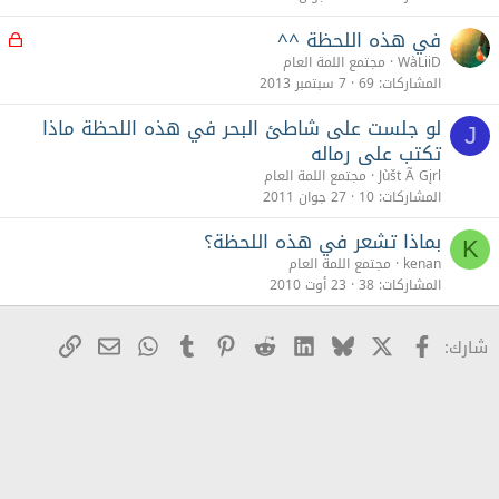
في هذه اللحظة ^^
م
غ
WàLiiD
مجتمع اللمة العام
ل
المشاركات
69
7 سبتمبر 2013
ق
لو جلست على شاطئ البحر في هذه اللحظة ماذا
J
تكتب على رماله
Jùšt Ã Gįrl
مجتمع اللمة العام
المشاركات
10
27 جوان 2011
بماذا تشعر في هذه اللحظة؟
K
kenan
مجتمع اللمة العام
المشاركات
38
23 أوت 2010
X
Facebook
Bluesky
LinkedIn
Reddit
Pinterest
Tumblr
WhatsApp
رابط
البريد الإلكترو
شارك: