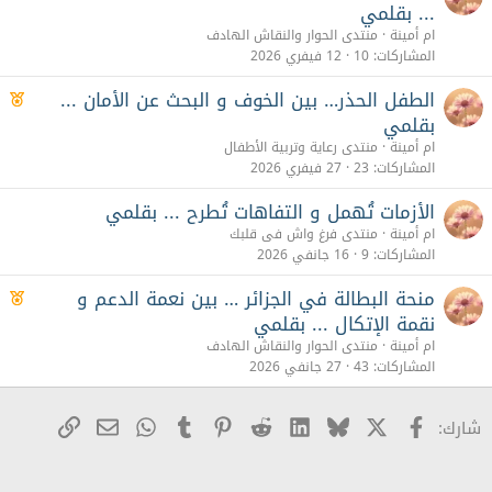
... بقلمي
ام أمينة
منتدى الحوار والنقاش الهادف
المشاركات
10
12 فيفري 2026
الطفل الحذر… بين الخوف و البحث عن الأمان ...
م
م
بقلمي
ي
ام أمينة
منتدى رعاية وتربية الأطفال
ز
المشاركات
23
27 فيفري 2026
الأزمات تُهمل و التفاهات تُطرح ... بقلمي
ام أمينة
منتدى فرغ واش فى قلبك
المشاركات
9
16 جانفي 2026
منحة البطالة في الجزائر … بين نعمة الدعم و
م
م
نقمة الإتكال ... بقلمي
ي
ام أمينة
منتدى الحوار والنقاش الهادف
ز
المشاركات
43
27 جانفي 2026
X
Facebook
Bluesky
LinkedIn
Reddit
Pinterest
Tumblr
WhatsApp
رابط
البريد الإلكترو
شارك: