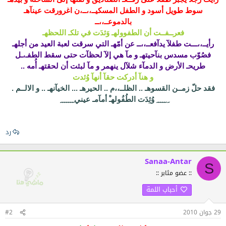
سوط طويل أسود و الطفل المسكيــ،،ــ،ن اغرورقت عينآهـ
بالدموعــ،،ــ
فعرــفــت أن الطفوولهـ وَئدَت في تلكـ اللحظهـ
رأيــ،،ـــت طفلآ يدآفعــ،،ــ عن أمّهـ التي سرقت لعبة العيد من أجلهـ
فصُوّب مسدس بنآحيتهـ و مآ هي إلآ لحظآت حتى سقط الطفـ،ـل
طريحـ الأرض و الدمآء شلآل ينهمر و مآ لبثت أن لحقتهـ أُمه ..
و هنآ أدركت حقآ أنهآ وُئدت
فقد حلّ زمــن القسوهـ .. الظلــ،،م .. الحيرهـ ... الخيآنهـ .. و الالــم .
ِ ِ ِ ِ ِ ِ وُئِدَت الطُفُولهـْ أمآمـ عيني ِ ِ ِ ِ ِ ِ ِ
رد
Sanaa-Antar
S
:: عضو مثابر ::
أحباب اللمة
29 جوان 2010
#2