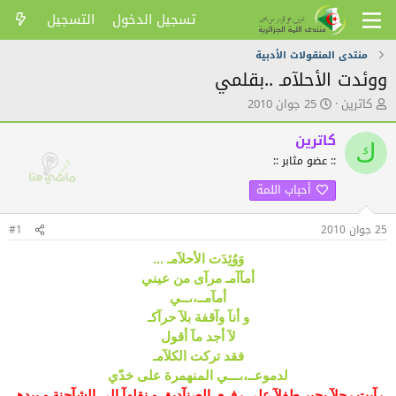
تسجيل الدخول
التسجيل
منتدى المنقولات الأدبية
ووئدت الأحلآمـ ..بقلمي
ك
ت
كاترين
25 جوان 2010
ا
ا
ت
ر
كاترين
ك
ب
ي
:: عضو مثابر ::
ا
خ
ل
ا
أحباب اللمة
م
ل
و
ن
ض
ش
25 جوان 2010
#1
و
ر
ع
وَوُئِدَت الأحلآمـ ...
أمآآمـ مرآى من عيني
أمآمــ،،ــي
و أنآ وآقفة بلآ حرآكـ
لآ أجد مآ أقول
فقد تركت الكلآمـ
لدموعــ،،ـــي المنهمرة على خدّي
رآيت رجلآ يجبر طفلآ على رفــعـ الصنآديق و نقلهآ إلى الشآحنة و بيدهـ