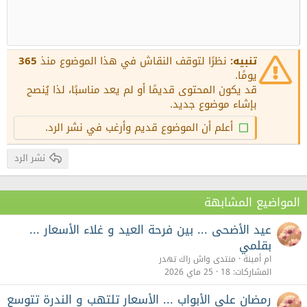
زيادة المسافة البادئة
10
عنوان 1
حذف المسودة
محاذاة للوسط
Book Antiqua
12
إنقاص المسافة البادئة
محاذاة لليمين
Courier New
عنوان 2
15
Georgia
Justify text
تنبيه:
نظرًا لتوقف النقاش في هذا الموضوع منذ
365
عنوان 3
18
يومًا.
Tahoma
قد يكون المحتوى قديمًا أو لم يعد مناسبًا، لذا يُنصح
22
Times New Roman
بإشاء موضوع جديد.
26
Trebuchet MS
أعلم أن الموضوع قديم وأرغب في نشر الرد.
Verdana
نشر الرد
المواضيع المشابهة
عيد الأضحى ... بين فرحة العيد و غلاء الأسعار ...
بقلمي
ام أمينة
منتدى واش راك تهدر
المشاركات
18
25 ماي 2026
رمضان على الأبواب ... الأسعار تلتهب و الندرة تتوسع