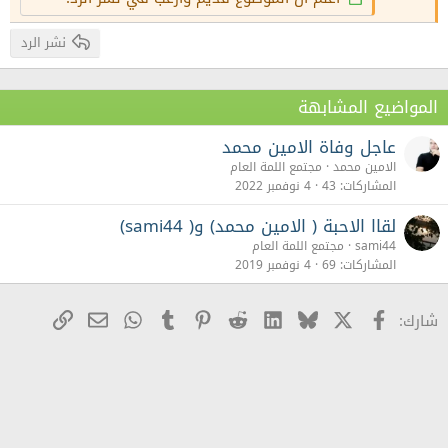
Verdana
نشر الرد
المواضيع المشابهة
عاجل وفاة الامين محمد
الامين محمد
مجتمع اللمة العام
المشاركات
43
4 نوفمبر 2022
لقاا الاحبة ( الامين محمد) و( sami44)
sami44
مجتمع اللمة العام
المشاركات
69
4 نوفمبر 2019
X
Facebook
Bluesky
LinkedIn
Reddit
Pinterest
Tumblr
WhatsApp
رابط
البريد الإلكترو
شارك: