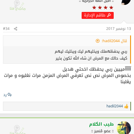
:: أمين اللمة الجزائرية ::
طاقم الإدارة
13 نوفمبر 2017
#34
قال hadil2044:
ربي يحفظهملك ويخليهم ليك ويخليك ليهم
كيف حالك مع المرض ان شاء الله تكون بخير
آآآآآمييين ربي يحفظك اخحتي هديل
بخصوص المرض نص نص تعرفي المرض المزمن مرات نغلبوه و مرات
يغلبنا
رد
hadil2044
ا
ل
ت
ف
طيب الكلام
ا
:: عضو مُتميز ::
ع