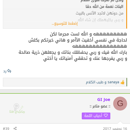
البنات نعمة من الله حقا
من دونهن لاتجد الأنس بالبيت
و ربي يخليهملك إن شاء الله
إضغط للتوسيع...
والله وبما أني ام لبنتين و أعرف كيف هن البنات حنونات مع أمهم و أبيهم
قرأت سطورك ففرحت كثيرا وقلت ماشاء الله
هههههههههه و الله لست مجرما لكن
لحاجة في نفسي أخفيت الأأمر و هاني خبرتكم بكلش
إن كان الله رزقك بهن فهذه أروع نعمة
هههههههههههههههه
و ربي يحفظهملك و يجعلهم قرة عين لك ولأمهمن ويديم المحبة بينكم
بارك الله فيك و ربي يحفظلك بناتك و يجعلهن ذرية صالحة
و ربي يفرجها عنك و تحققي أمنياتك يا أختي
رد
sanaya
و
طيب الكلام
ا
ل
ت
ف
GI Joe
G
ا
:: عضو مثابر ::
ع
ل
أحباب اللمة
ا
ت
:
16 نوفمبر 2017
#39