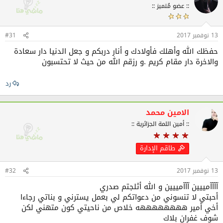
:: عضو مُتميز ::
ع
ل
ا
ت
13 نوفمبر 2017
#31
:
حفظك الله وأهلك فأولادك و أنار دربكم و جعل الدنيا دار سعادة
والاخرة دار مقام كريم .و رزقم الله من حيث لا تحتسبون
رد
الامين محمد
:: أمين اللمة الجزائرية ::
طاقم الإدارة
13 نوفمبر 2017
#32
آآآآمييين آآآمييين و الله أثلجتم صدري
أحبتي لا تنسوني من دعواتكم لي بعمل يسترني و بناتي رجاءا
أخي أمير ههههههههه خلاص من ناحيتي كون متهني لكن
شوف غفران بلاك