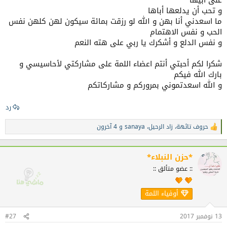
على أبيها
كانت رسالة فيها أحاسيس كبيرة عنوانها بابا حبيبي
و تحب أن يدلعها أباها
تلك الرسالة أثرت في بشكل فضيع و كان محتواها أنها كانت تبكي في
ما اسعدني أنا بهن و الله لو رزقت بمائة سيكون لهن كلهن نفس
الليل داعية الله أن يحفظني لها
الحب و نفس الاهتمام
و أنها تراني مصدر سعادتها و فخرها أمام صديقاتها
و نفس الدلع و أشكرك يا ربي على هته النعم
شكرا لكم أحبتي أنتم اعضاء اللمة على مشاركتي لأحاسيسي و
بارك الله فيكم
فيا رب احفظهن و احفظلي كل أهلي بحفظك يا أرحم الراحمين
و الله اسعدتموني بمروركم و مشاركاتكم
رد
حروف تائهة
،
زاد الرحيل
،
sanaya
و 4 آخرون
ا
ل
ت
ف
*حزن النبلاء*
ا
:: عضو متألق ::
ع
ل
ا
أوفياء اللمة
ت
:
13 نوفمبر 2017
#27