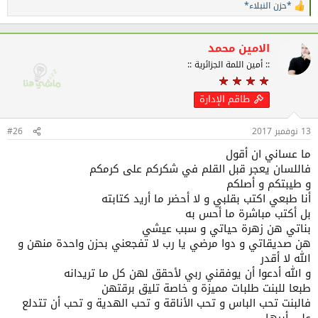
*حزن النبلاء*
ا
صافية
ل
لا يحلوا لها المكان إلا و هي عندي و تستأنس بترتيلي للقرآن و تحب أن
ت
ف
تبقى عندي
الامين محمد
ا
:: أمين اللمة الجزائرية ::
ع
ل
باختصار أنا محظوظ بهم جميعا و خصوصا ببناتي
ا
بناتي جعلوني أكثر حنانا و رحمة لأنهن ياقوتات و زهرات و حساسات لا
طاقم الإدارة
ت
انام إلا و هن تعانقاني
:
و لا ينهضان إلا و هن في أحضاني أقاسمهن كل أحلامي و آمالي و
13 نوفمبر 2017
#26
ضحكاتي و ابتساماتي
ما عساني ان أقول
اما ألمي فأخفيه عنهن و دموعي في الليل بعد نومهن بيني و بين
فاللسان يعجر قبل القلم في شكركم على كرمكم
خالقي
و طيبتكم و أصلكم
أنا طبعي اكتب بقلبي و لا أحضر ما أريد كتابته
هن بناتي و أصدقائي فلا العيش عيش من دونهن
بل أكتب مباشرة ما أحس به
فلا أنسى يوم أخبرتهن أني مريض بالسكري كان كان صراخهن و بكاؤهن
بناتي هن زهرة حياتي و سبب عيشي
هن صديقاتي و دوا مرضي يا رب لا تفجعني بحزن واحدة منهن و
و هن يعانقنني و كيف كان خوفهن علي و على صحتي
الله لا أقدر
يعني مشاعر صادقة ليس فيها نفاق أو كذب
و الله أدعوا أن يوفقني ربي لأحقق لهن كل ما تريدانه
طبعا للبنت طلبات مميزة و خاصة تليق برقتهن
لا انسى رسالة ساجدة التي وجدتها بين أدواتها و الله رسالة لا يكتبها
فالبنت تحب الباس و تحب الأناقة و تحب الهدية و تحب أن تتدلع
إلا العظماء