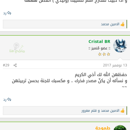
و اذا حبيت تقتارح اسم لنسيبك (وليدي ) اتفضل هههه
رد
الامين محمد
ا
ل
ت
ف
Cristal BR
ا
:: عضو مُتميز ::
ع
ل
ا
ت
13 نوفمبر 2017
#29
:
حفظهن الله لك أخي الكريم
و نسأله أن يكنّ مصدر فخرك .. و مكسبك للجنة بحسن تربيتهن
~~
رد
الامين محمد
و
قلم مغرور
ا
ل
ت
ف
طموحة