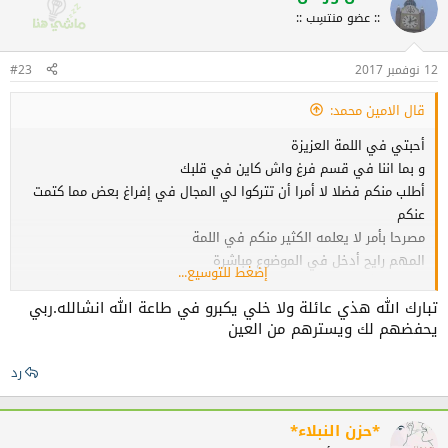
ا
:: عضو منتسِب ::
ع
ل
ا
12 نوفمبر 2017
ت
#23
:
قال الامين محمد:
أحبتي في اللمة العزيزة
و بما اننا في قسم فرغ واش كاين في قلبك
أطلب منكم فضلا لا أمرا أن تتركوا لي المجال في إفراغ بعض مما كتمت
عنكم
مصرحا بأمر لا يعلمه الكثير منكم في اللمة
المهم رايح أدخل في الموضوع مباشرة
إضغط للتوسيع...
عن عبد الله بن عباس ـ رضي الله عنه ـ‏ ‏قال: ‏قال رسول الله ‏‏ـ صلى الله
عليه وسلم ـ‏: (مَنْ وُلِدَتْ له ابنةٌ فلم يئِدْها
تبارك الله هذي عائلة ولا خلي يكبرو في طاعة الله انشالله.ربي
يحفضهم لك ويسترهم من العين
ولم يُهنْها، ولم يُؤثرْ ولَده عليها ـ يعني الذكَرَ ـ أدخلَه اللهُ بها الجنة )
عن أنس ـ رضي الله عنه ـ أن النبي ـ صلى الله عليه وسلم ـ قال: ( مَن عال
رد
ابنتينِ أو ثلاثًا، أو أختينِ أو ثلاثًا، حتَّى يَبِنَّ
(ينفصلن عنه بتزويج أو موت)، أو يموتَ عنهنَّ كُنْتُ أنا وهو في الجنَّةِ
كهاتينِ - وأشار بأُصبُعِه الوسطى والَّتي تليها )
*حزن النبلاء*