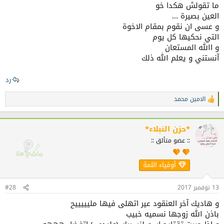
ما تقولش هكدا خو
العين بصيرة ...
و عسى ان نقوم بمقام الاخوة
التي نحكيها كل يوم
و االله المستعان
آنستني و يعلم الله ذلك
رد
الامين محمد
ا
ل
ت
ف
*حزن النبلاء*
ا
:: عضو متألق ::
ع
ل
ا
أوفياء اللمة
ت
:
13 نوفمبر 2017
#28
و هاديك آخر العنقود عير اتهلى فيها مليييييح
باذن الله زوجها نسميه خبيب