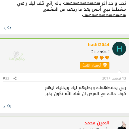
تحب واحد آخر ههههههههههه ياك راني قلت ليك راهي
مشطط حبي أمس بعد ما رجعت من المشفى
ههههههههههههه
رد
hadil2044
H
:: عضو بارز ::
أوفياء اللمة
13 نوفمبر 2017
#33
ربي يحفظهملك ويخليهم ليك ويخليك ليهم
كيف حالك مع المرض ان شاء الله تكون بخير
رد
الامين محمد