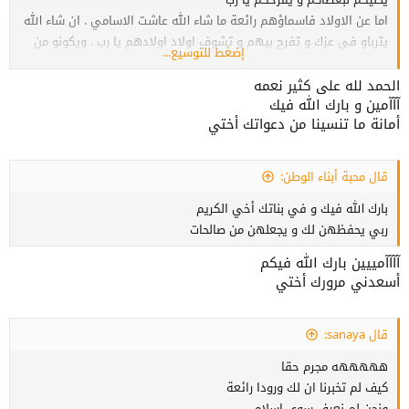
اما عن الاولاد فاسماؤهم رائعة ما شاء الله عاشت الاسامي . ان شاء الله
يترباو في عزك و تفرح بيهم و تشوف اولاد اولادهم يا رب . ويكونو من
إضغط للتوسيع...
الذرية الصالحة يا رب
ربي يشفيك اخي الكريم و يقويك و يقدرك على الاعتناء بهم و تلبية
الحمد لله على كثير نعمه
آآآمين و بارك الله فيك
حاجياتهم و متطلباتهم . و يحفظ ام الاولاد و يطول في عمرها .
أمانة ما تنسينا من دعواتك أختي
قال محبة أبناء الوطن:
بارك الله فيك و في بناتك أخي الكريم
ربي يحفظهن لك و يجعلهن من صالحات
آآآآمييين بارك الله فيكم
أسعدني مرورك أختي
قال sanaya:
هههههه مجرم حقا
كيف لم تخبرنا ان لك ورودا رائعة
ونحن لم نعرف سوى اسلام