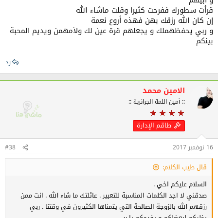
و أبيهم
قرأت سطورك ففرحت كثيرا وقلت ماشاء الله
إن كان الله رزقك بهن فهذه أروع نعمة
و ربي يحفظهملك و يجعلهم قرة عين لك ولأمهمن ويديم المحبة
بينكم
رد
الامين محمد
:: أمين اللمة الجزائرية ::
طاقم الإدارة
16 نوفمبر 2017
#38
قال طيب الكلام:
السلام عليكم اخي .
صدقني لا اجد الكلمات المناسبة للتعبير . عائلتك ما شاء الله . انت ممن
رزقهم الله بالزوجة الصالحة التي يتمناها الكثيرون في وقتنا . ربي
يخليكم لبعضاكم و يفرحكم يا رب