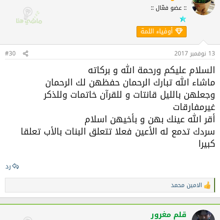
ا
:: عضو فعّال ::
ع
ل
ا
أوفياء اللمة
ت
:
13 نوفمبر 2017
#30
السلام عليكم ورحمة الله و بركاته
ماشاء الله تبارك الرحمان حفظهن لك الرحمان
وجعلهن بالليل قانتات و للقرآن خاتمات وللذكر
غيرمفارقات
أقر الله عينك بهن و بأخيهن اسلام
سردك تدمع له الأعين فعلا تتعلق البنات بالأب تعلقا
كبيرا
رد
الامين محمد
ا
ل
ت
ف
قلم مغرور
ا