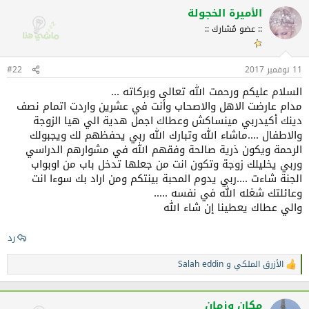
ف
الأميرة الخجولة
ا
:: عضو مُشارك ::
ع
ل
ا
ت
11 نوفمبر 2017
#22
:
السلام عليكم ورحمت الله تعالى وبركاته ...
مدام عارضت الاهل والاصحاب وأنت في عشرين واردت اتمام نصف
دينك أكيدربي مينساكش وعطاك اجمل هدية الي هيا الزوجة
والاطفال ....ماشاء الله وتبارك الله ربي يحفظهم لك ويجبولك
الرحمة ويكون ذرية صالحة وفقهم الله في مشوارهم الدراسي
وربي يخليلك زوجة وتكون انت من جعلها تدخل باب من اوبواب
الجنة شاءت ....ربي يدوم المحبة بينتكم ومن اراد بك سوءا انت
وعائلتك شغله الله في نفسه .....
والي عطاك يعطينا إن شاء الله
رد
الأزرق الملكي
و
Salah eddin
ا
ل
ت
ف
مكان وزمان