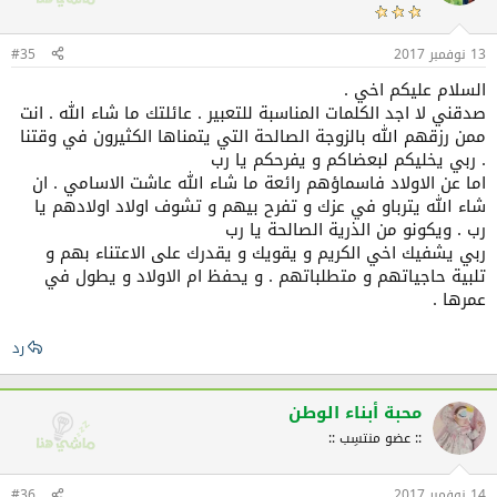
ل
ا
ت
13 نوفمبر 2017
#35
:
السلام عليكم اخي .
صدقني لا اجد الكلمات المناسبة للتعبير . عائلتك ما شاء الله . انت
ممن رزقهم الله بالزوجة الصالحة التي يتمناها الكثيرون في وقتنا
. ربي يخليكم لبعضاكم و يفرحكم يا رب
اما عن الاولاد فاسماؤهم رائعة ما شاء الله عاشت الاسامي . ان
شاء الله يترباو في عزك و تفرح بيهم و تشوف اولاد اولادهم يا
رب . ويكونو من الذرية الصالحة يا رب
ربي يشفيك اخي الكريم و يقويك و يقدرك على الاعتناء بهم و
تلبية حاجياتهم و متطلباتهم . و يحفظ ام الاولاد و يطول في
عمرها .
رد
محبة أبناء الوطن
:: عضو منتسِب ::
14 نوفمبر 2017
#36