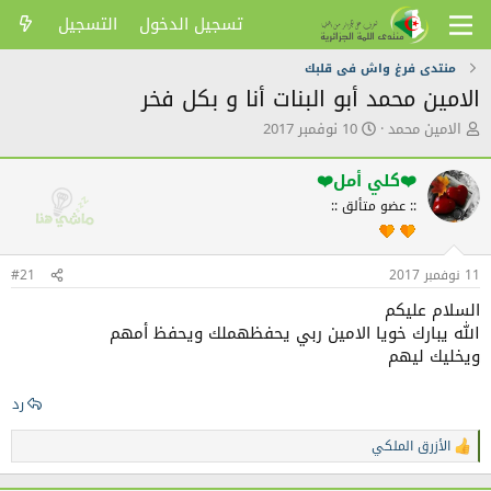
تسجيل الدخول
التسجيل
منتدى فرغ واش فى قلبك
الامين محمد أبو البنات أنا و بكل فخر
ك
ت
الامين محمد
10 نوفمبر 2017
ا
ا
ت
ر
❤️كلي أمل❤️
ب
ي
ا
خ
:: عضو متألق ::
ل
ا
م
ل
و
ن
11 نوفمبر 2017
#21
ض
ش
و
ر
السلام عليكم
ع
الله يبارك خويا الامين ربي يحفظهملك ويحفظ أمهم
ويخليك ليهم
رد
الأزرق الملكي
ا
ل
ت