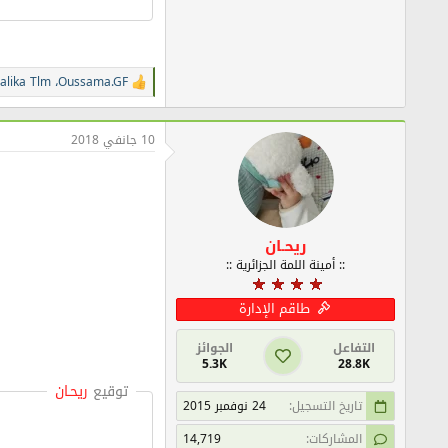
alika Tlm
،
Oussama.GF
ا
ل
ت
ف
10 جانفي 2018
ا
ع
ل
ا
ت
:
ريحـان
:: أمينة اللمة الجزائرية ::
طاقم الإدارة
التفاعل
الجوائز
5.3K
28.8K
توقيع
ريحـان
تاريخ التسجيل
24 نوفمبر 2015
المشاركات
14,719