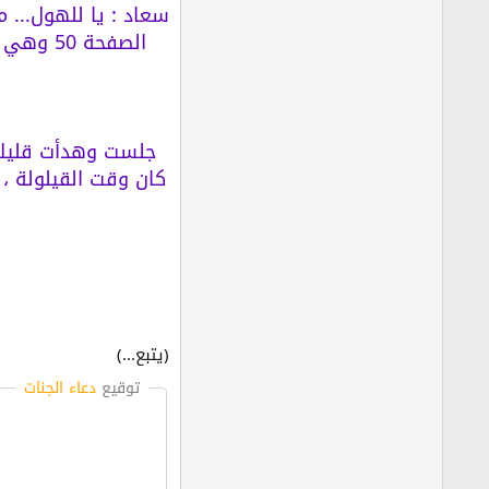
سعاد : يا للهول... 
جلست وهدأت قليلا 
كان وقت القيلولة ،
(يتبع...)
توقيع
دعاء الجنات