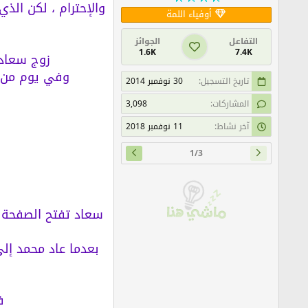
والإحترام ، لكن الذ
أوفياء اللمة
التفاعل
الجوائز
1.6K
7.4K
زوج سعاد 
وفي يوم من ا
تاريخ التسجيل
30 نوفمبر 2014
المشاركات
3,098
آخر نشاط
11 نوفمبر 2018
1/3
سعاد تفتح الصفحة ا
بعدما عاد محمد إل
ف