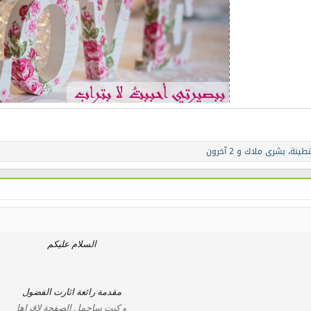
طينة
،
بشرى ملاك
و 2 آخرون
السلام عليكم
مقدمة رائعة اثارت الفضول
و كنت ساحمل الصفحة لاقراها