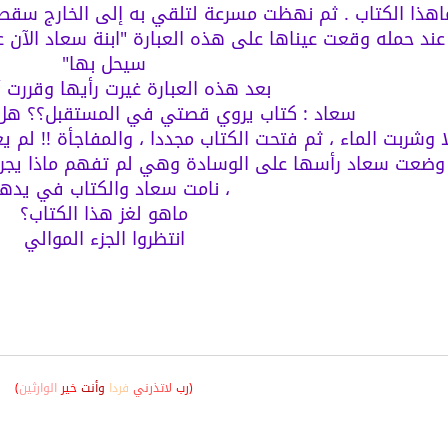
ماهذا الكتاب . ثم نهظت مسرعة لتلقي به إلى الخارج سقط 
سيحل بها"
بعد هذه العبارة غيرت رأيها وقررت أ
سعاد : كتاب يروي قصتي في المستقبل؟؟ هل 
وشربت الماء ، ثم فتحت الكتاب مجددا ، والمفاجأة !! لم 
 وضعت سعاد رأسها على الوسادة وهي لم تفهم ماذا يجري وم
، نامت سعاد والكتاب في يدها.
ماهو لغز هذا الكتاب؟
انتظروا الجزء الموالي
(رب
لاتذرني
فردا
وأنت
خير
الوارثين
)