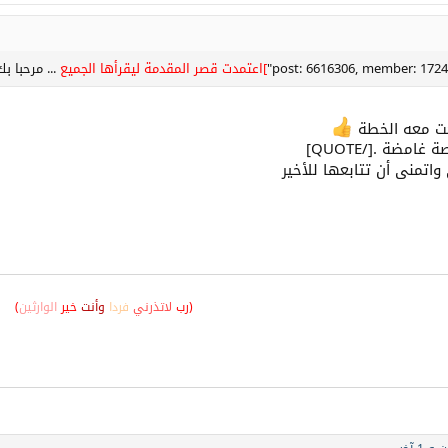
]اعتمدت قصر المقدمة ليقرأها الجميع
... مرحبا 
حت معه الخطة
مضة .[/QUOTE]
اتمنى أن تتابعها للأخير
(رب
لاتذرني
فردا
وأنت
خير
الوارثين
)