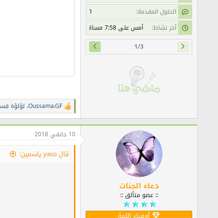
الحلول المقدمة
1
آخر نشاط
أمس على 7:58 مساءً
1/3
Oussama.GF
،
لؤلؤة قسن
ا
ل
ت
ف
10 جانفي 2018
ا
ع
قال yaso ياسمين:
ل
ا
ت
:
دعاء الجنات
:: عضو متألق ::
أوفياء اللمة