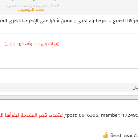
لاحقا ما ان وجدتها مقدمة قصيرة
إضغط للتوسيع...
سارعت لاكمال القراءة
أها الجميع ... مرحبا بك اختي ياسمين شكرا على الإطراء..انتظري الم
حقا يا ترى ما سر الكتاب
في انتظار التكملة, ,
+ اسلوبك راق لي في كتابتك
(رب
لاتذرني
فردا
وأنت
خير
الوارثين
)
ـان
]اعتمدت قصر المقدمة ليقرأها ال
حت معه الخطة