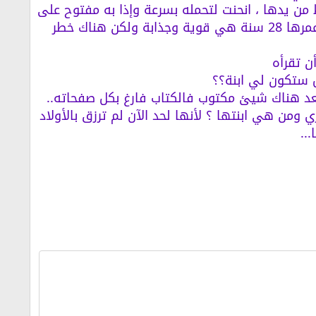
من يدها ، انحنت لتحمله بسرعة وإذا به مفتوح على
الصفحة 50 وهي عند حمله وقعت عيناها على هذه العبارة "ابنة سعاد الآن عمرها 28 سنة هي قوية وجذابة ولكن هناك خطر
ن تقرأه
ستكون لي ابنة؟؟
يعد هناك شيئ مكتوب فالكتاب فارغ بكل صفحاته..
ن هي ابنتها ؟ لأنها لحد الآن لم ترزق بالأولاد
..