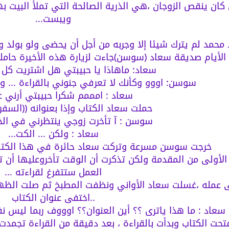
ي كان ينقص الزوجان ،هي الذرية الصالحة التي تملأ البيت ب
ويبست...
محمد لم يترك شيئا إلا وجربه من أجل أن يحضى ولو بولد و
لأيام صديقة سعاد (سوسن)جاءت لزيارة هذه الأخيرة حامل
سعاد: ماهاذا يا حبيبتي هل اشتريت كل
سوسن: اووو وكأنك لا تعرفي جنوني بالقراءة ... و
سعاد : امممم شكرا حبيبتي أرني عن
حملت سعاد الكتاب وإذا بعنوانه ((السفر ع
سوسن : آ تأخرت زوجي ينتظرني في الخار
سعاد : ولكن ... الكت...
خرجت سوسن مسرعة وتركت سعاد حائرة في هذا الكتاب
لأولى من المقدمة ولكن تذكرت أن الوقت تأخروعليها أن تج
العمل ستتفرغ لقراءته ...
ى عمله ،غسلت سعاد الأواني ونظفت المطبخ ثم صلت الظهر
..اختفى عنوان الكتاب
سعاد : ما هذا ياترى ؟؟ أين العنوان؟؟ اوووف ربما ليس نف
تحت الكتاب وبدأت بالقراءة ، بعد دقيقة من القراءة تجم