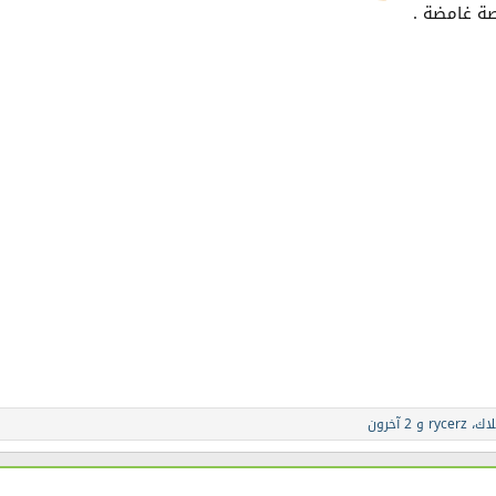
ة غامضة .
اك
،
rycerz
و 2 آخرون