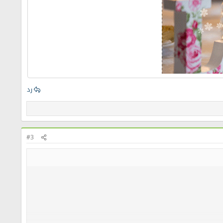
رد
#3