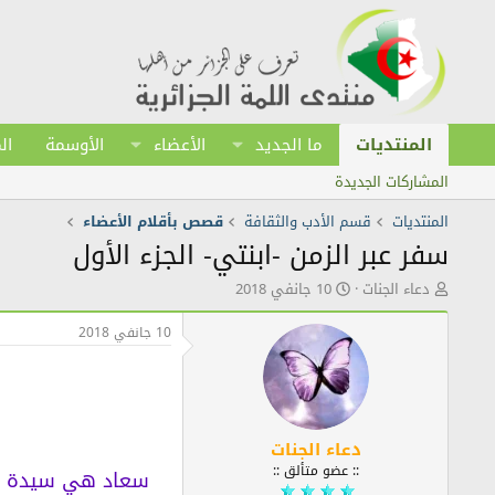
المنتديات
ما الجديد
الأعضاء
الأوسمة
ال
المشاركات الجديدة
المنتديات
قسم الأدب والثقافة
قصص بأقلام الأعضاء
سفر عبر الزمن -ابنتي- الجزء الأول
ك
ت
دعاء الجنات
10 جانفي 2018
ا
ا
ت
ر
10 جانفي 2018
ب
ي
ا
خ
ل
ا
م
ل
و
ن
ض
ش
دعاء الجنات
و
ر
:: عضو متألق ::
ع