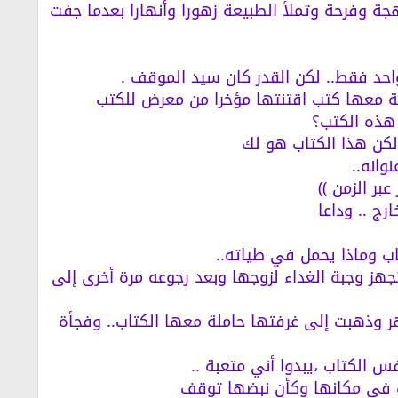
هجة وفرحة وتملأ الطبيعة زهورا وأنهارا بعدما جفت
احد فقط.. لكن القدر كان سيد الموقف .
ة معها كتب اقتنتها مؤخرا من معرض للكتب
 هذه الكتب؟
لكن هذا الكتاب هو لك
وانه..
بر الزمن ))
ج .. وداعا
 وماذا يحمل في طياته..
هز وجبة الغداء لزوجها وبعد رجوعه مرة أخرى إلى
 وذهبت إلى غرفتها حاملة معها الكتاب.. وفجأة
س الكتاب ،يبدوا أني متعبة ..
دت في مكانها وكأن نبضها توقف