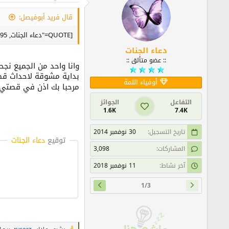
ا
ع
قال فريد أبوفيصل:
ل
ا
[QUOTE="دعاء الجنات, post: 6616306, member: 172495"
ت
:
دعاء الجنات
:: عضو متألق ::
وانا واحد من الجميع نج
بداية مشوقة لاحداث قصة غا
أوفياء اللمة
مرحبا بك اذن في قصتي و
التفاعل
الجوائز
1.6K
7.4K
تاريخ التسجيل
30 نوفمبر 2014
توقيع
دعاء الجنات
المشاركات
3,098
آخر نشاط
11 نوفمبر 2018
1/3