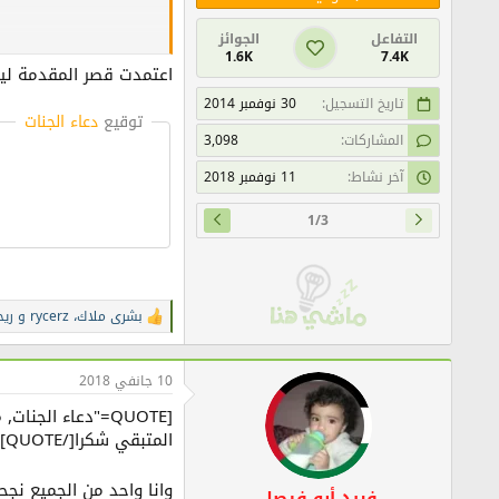
التفاعل
الجوائز
1.6K
7.4K
اعتمدت قصر المقدمة ليقر
تاريخ التسجيل
30 نوفمبر 2014
توقيع
دعاء الجنات
المشاركات
3,098
آخر نشاط
11 نوفمبر 2018
1/3
بشرى ملاك
،
rycerz
و
ريح
ا
ل
ت
ف
10 جانفي 2018
ا
ع
[QUOTE="دعاء الجنات, post: 6616306, member: 172495"
ل
المتبقي شكرا[/QUOTE]
ا
ت
:
وانا واحد من الجميع نج
فريد أبو فيصل