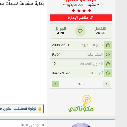
بداية مشوقة لاحداث قص
:: مشرف اللمة الجزائرية ::
طاقم الإدارة
التفاعل
الجوائز
4.2K
24.8K
تاريخ التسجيل
1 أوت 2008
المشاركات
9,764
الحلول المقدمة
12
آخر نشاط
منذ 9 دقيقة
1/3
لؤلؤة قسنطينة
،
بشرى مل
ا
ل
ت
ف
10 جانفي 2018