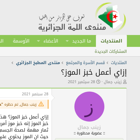
المنتديات
ما الجديد
الأعضاء
الأوسمة
ال
المشاركات الجديدة
المنتديات
قسم الأسرة والمجتمع
منتدى المطبخ الجزائري
إزاي أعمل خبز الموز؟
ك
ت
زينب جمال
28 سبتمبر 2021
ا
ا
ت
ر
28 سبتمبر 2021
ب
ي
ز
ا
خ
زينب جمال, تم حظره
"ح
ل
ا
م
ل
إزاي أعمل خبز الموز؟ ه
و
ن
خبز الموز إنه خبز موز أم
ض
ش
زينب جمال
ثمار مهمة لصحة الجسم.
و
ر
:: عضوية محظورة ::
ع