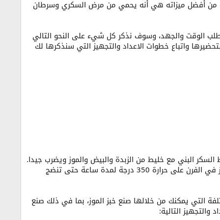
حدة من أفضل ميزاته هي أنه يحمي من مرض السكري وسرطان
تطلب الوقت والجهد، وسوف نذكر كل شيء على النحو التالي
تحضيرها واتباع خطوات الاعداد والتجهيز التي سنذكرها لك
 السكر البني مع خليط من الزبدة والبيض والموز ويضرب جيدا.
يسكب خليط الموز في خليط الدقيق ويقلب جيدًا. يُسكب الخليط في قالب مدهون بالزبدة. تُخبز في الفرن على حرارة 350 درجة لمدة ساعة حتى تنضج
ة التي يمكنك من خلالها صنع خبز الموز، بما في ذلك صنع
 والتجهيز التالية: