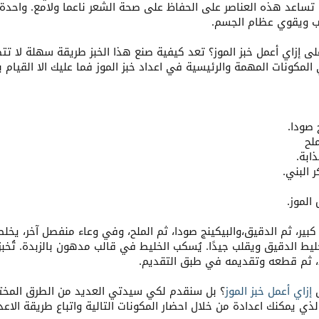
ة. تساعد هذه العناصر على الحفاظ على صحة الشعر ناعما ولامع. وا
اب ويقوي عظام الجسم.
 إزاي أعمل خبز الموز؟ تعد كيفية صنع هذا الخبز طريقة سهلة لا ت
مكونات المهمة والرئيسية في اعداد خبز الموز فما عليك الا القيام ب
 صودا.
لح
ابة.
 البني.
بير، ثم الدقيق،والبيكينج صودا، ثم الملح، وفي وعاء منفصل آخر، يخلط
د، ثم قطعه وتقديمه في طبق التقديم.
ل
إزاي أعمل خبز الموز
؟ بل سنقدم لكي سيدتي العديد من الطرق المختلف
لذي يمكنك اعدادة من خلال احضار المكونات التالية واتباع طريقة الاعداد