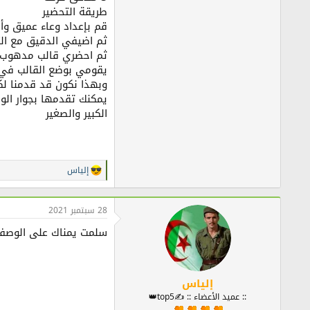
طريقة التحضير
قم بإعداد وعاء عميق وأ
ثم اضيفي الدقيق مع التق
ثم احضري قالب مدهوب ب
يقومي بوضع القالب في الفرن علي درجة حرارة 200 در
وبهذا نكون قد قدمنا لك
يمكنك تقدمها بجوار الو
الكبير والصغير
إلياس
ا
ل
ت
ف
28 سبتمبر 2021
ا
ع
سلمت يمناك على الوصفة 
ل
ا
ت
:
إلياس
:: عميد الأعضاء :: ✍️top5👑