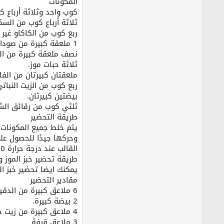
المكونات
كوب واحد وثلاثة أرباع 
ثلاثة أرباع كوب من السكر
ربع كوب من الكاكاو غير 
1 ملعقة كبيرة من صودا الخبز وملعقة من البيكينج صودا.
نصف ملعقة كبيرة من ال
ثلاثة حبات موز.
ملعقتان كبيرتان من الفان
ربع كوب من الزيت النباتي
بيضتين كبيرتان.
ثلثي كوب من رقائق الشو
طريقة التحضير
يتم خلط جميع المكونات 
وحركها جيدًا للحصول عل
القالب عند درجة حرارة 350 درجة لمدة ساعة. دع القالب يبرد، وقطعه إلى قطع سميكة وتقديمه باردًا.
طريقة تحضير خبز الموز و
يمكنك ايضا تحضير خبز ال
مقادير التحضير
6 ملاعق كبيرة من الدقيق تسمى الدقيق الروسي.
2 بيضة كبيرة.
4 ملاعق كبيرة من زيت جوز الهند.
3 ملاعق قرفة