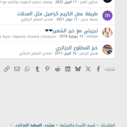
سكون الفجر
11 أفريل 2022
وصفات تحضير الحلويات والكيك مع ال
طريقة عمل الكريم كراميل مثل المحلات
سمية حسن
17 جوان 2021
منتدى المطبخ الجزائري
تجربتي مع خبز الشعير❤❤
sanaya
10 جويلية 2018
سندويشات ومعجنات ومخبوزات مجربة و
خبز المطلوع الجزائري
هديل الرحمن
16 أفريل 2017
منتدى المطبخ الجزائري
X
Facebook
Bluesky
LinkedIn
Reddit
Pinterest
Tumblr
WhatsApp
راب
البريد ال
شارك:
المنتديات
قسم الأسرة والمجتمع
منتدى المطبخ الجزائري