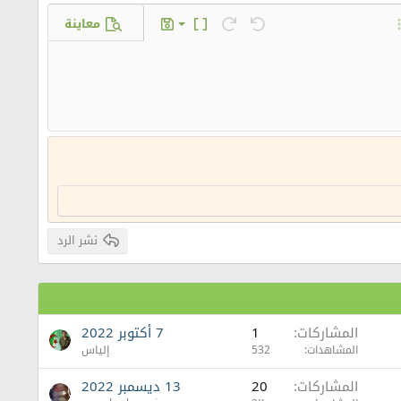
معاينة
حفظ المسودة
س
ة GIF
ارات إضافية...
تراجع
إعادة
تبديل محرر النص
المسودات
حذف المسودة
نشر الرد
المشاركات
1
7 أكتوبر 2022
المشاهدات
532
إلياس
المشاركات
20
13 ديسمبر 2022