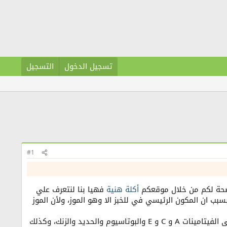
تسجيل الدخول
التسجيل
#1
نوضحة لكم من خلال موقعكم
أكلة هنية
فهيا بنا لنتعرف علي
بسبب ان المكون الرئيسي في للخبز الا وهو الموز، ولأن الموز
حيث ان الموز يحتوي على نسبة عالية من العناصر الغذائية، وعلى سبيل المثال، يحتوي الموز على الفيتامينات A و C و E والبوتاسيوم والحديد والزنك، وكذلك