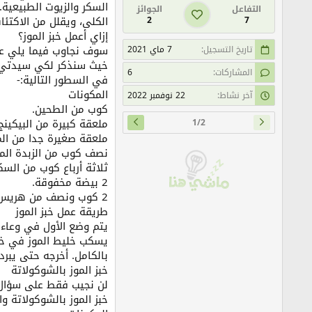
السكر والزيوت الطبيعي
التفاعل
الجوائز
الكلى، ويقلل من الاكتئ
2
7
إزاي أعمل خبز الموز؟
سوف نجاوب فيما يلي على
تاريخ التسجيل
7 ماي 2021
خيث سنذكر لكي سيدتي ال
المشاركات
6
في السطور التالية:-
المكونات
آخر نشاط
22 نوفمبر 2022
كوب من الطحين.
ملعقة كبيرة من البيكينج
1/2
ملعقة صغيرة جدا من الم
نصف كوب من الزبدة المذ
ثلاثة أرباع كوب من السكر
2 بيضة مخفوقة.
2 كوب ونصف من هريس الموز.
طريقة عمل خبز الموز
يتم وضع الأول في وعاء ك
بالكامل. أخرجه حتى يبر
خبز الموز بالشوكولاتة
لن نجيب فقط على سؤا
خبز الموز بالشوكولاتة وا