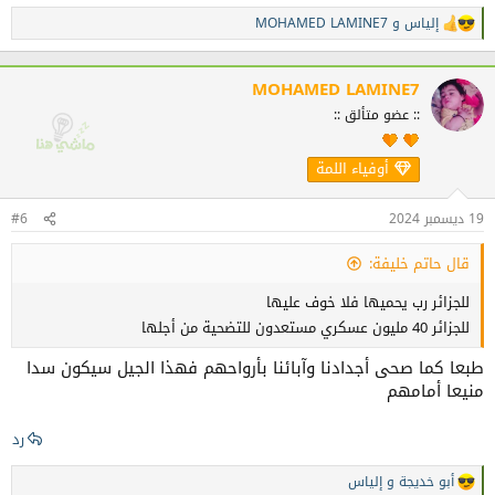
إلياس
و
MOHAMED LAMINE7
ا
ل
ت
ف
MOHAMED LAMINE7
ا
:: عضو متألق ::
ع
ل
ا
أوفياء اللمة
ت
:
19 ديسمبر 2024
#6
قال حاتم خليفة:
للجزائر رب يحميها فلا خوف عليها
للجزائر 40 مليون عسكري مستعدون للتضحية من أجلها
طبعا كما صحى أجدادنا وآبائنا بأرواحهم فهذا الجيل سيكون سدا
منيعا أمامهم
رد
أبو خديجة
و
إلياس
ا