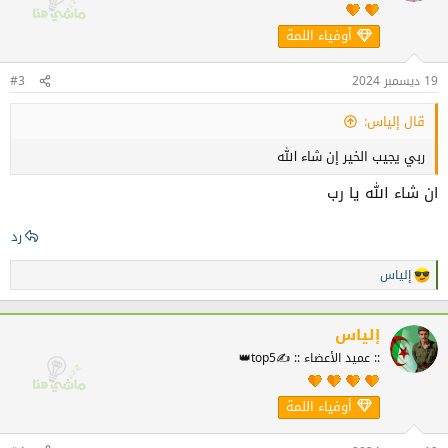
ل
ا
أوفياء اللمة
ت
:
19 ديسمبر 2024
#3
قال إلياس:
ربي يجيب الخير إن شاء الله
ان شاء الله يا رب
رد
إلياس
ا
ل
ت
ف
إلياس
ا
:: عميد الأعضاء :: ✍️top5👑
ع
ل
ا
أوفياء اللمة
ت
: