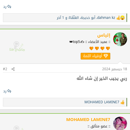
رد
dahman kz
،
أبو خديجة
،
العَنْقَاءُ
و 1 آخر
ا
ل
ت
ف
إلياس
ا
:: عميد الأعضاء :: ✍️top5👑
ع
ل
ا
أوفياء اللمة
ت
:
18 ديسمبر 2024
#2
ربي يجيب الخير إن شاء الله
رد
MOHAMED LAMINE7
ا
ل
ت
ف
MOHAMED LAMINE7
ا
:: عضو متألق ::
ع