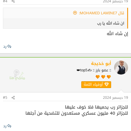
19 ديسمبر 2024
#4
قال MOHAMED LAMINE7:
ان شاء الله يا رب
إن شاء الله
رد
أبو خديجة
:: عضو بارز :: ✍️top5👑
أوفياء اللمة
19 ديسمبر 2024
#5
للجزائر رب يحميها فلا خوف عليها
للجزائر 40 مليون عسكري مستعدون للتضحية من أجلها
رد