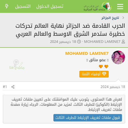
تسجيل الدخول
التسجيل
تاريخ الجزائر
الحرب القادمة ضد الجزائر نهاية العالم تحركات
خطيرة ستدمر الشرق الاوسط والعالم العربي
ك
ت
MOHAMED LAMINE7
18 ديسمبر 2024
ا
ا
ت
ر
MOHAMED LAMINE7
ب
ي
:: عضو متألق ::
ا
خ
ل
ا
م
ل
أوفياء اللمة
و
ن
ض
ش
18 ديسمبر 2024
#1
و
ر
ع
لعرض هذا المحتوى، يتوجب عليك الموافقتك على تعيين ملفات تعريف
الإرتباط (الكوكيز) للطرف الثالث. لمزيد من المعلومات، الرجاء زيارة
صفحة
ملفات تعريف الإرتباط
.
قبول ملفات تعريف الإرتباط للطرف الثالث