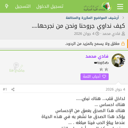
تسجيل الدخول
التسجيل
أرشيف المواضيع المكررة والمخالفة
كيف نداوي جروحنا ونحن من نجرحها....
ك
ت
فادي محمد
4 جوان 2026
ا
ا
ت
ر
مغلق ولا يسمح بالمزيد من الردود.
ب
ي
ا
خ
فادي محمد
ل
ا
👑top5✍️
م
ل
و
ن
ض
ش
أحباب اللمة
و
ر
ع
4 جوان 2026
#1
لداخل قلب... هناك نبض.....
هناك احساس ...
هناك هذا الصدق بعمق من الإحساس
يؤكد هذا الصدق ما نشعر به في هذه الحياة
عندما يبلغ الحب فينا مبلغه . ...