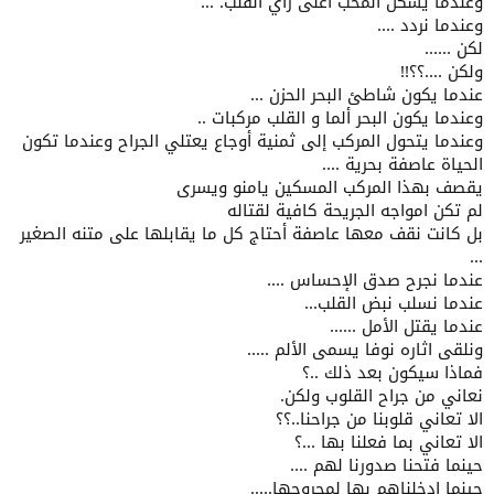
وعندما يسكن المحب أعلى راي القلب. ...
وعندما نردد ....
لكن ......
ولكن ....؟؟!!
عندما يكون شاطئ البحر الحزن ...
وعندما يكون البحر ألما و القلب مركبات ..
وعندما يتحول المركب إلى ثمنية أوجاع يعتلي الجراح وعندما تكون
الحياة عاصفة بحرية ....
يقصف بهذا المركب المسكين يامنو ويسرى
لم تكن امواجه الجريحة كافية لقتاله
بل كانت نقف معها عاصفة أحتاج كل ما يقابلها على متنه الصغير
...
عندما نجرح صدق الإحساس ....
عندما نسلب نبض القلب...
عندما يقتل الأمل ......
ونلقى اثاره نوفا يسمى الألم .....
فماذا سيكون بعد ذلك ..؟
نعاني من جراح القلوب ولكن.
الا تعاني قلوبنا من جراحنا..؟؟
الا تعاني بما فعلنا بها ...؟
حينما فتحنا صدورنا لهم ....
حينما ادخلناهم بها لمجروحها.....