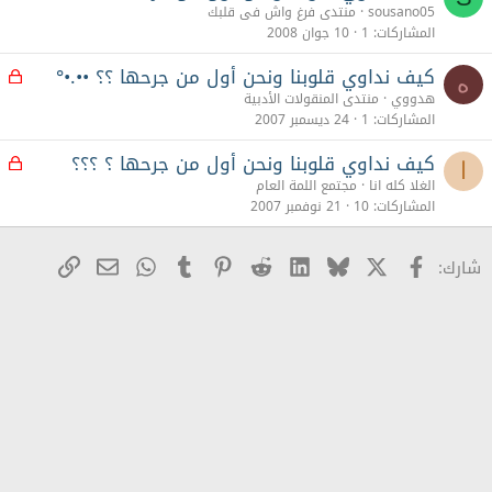
sousano05
منتدى فرغ واش فى قلبك
المشاركات
1
10 جوان 2008
كيف نداوي قلوبنا ونحن أول من جرحها ؟؟ ••.•°
م
ه
غ
هدووي
منتدى المنقولات الأدبية
ل
المشاركات
1
24 ديسمبر 2007
ق
كيف نداوي قلوبنا ونحن أول من جرحها ؟ ؟؟؟
م
ا
غ
الغلا كله انا
مجتمع اللمة العام
ل
المشاركات
10
21 نوفمبر 2007
ق
X
Facebook
Bluesky
LinkedIn
Reddit
Pinterest
Tumblr
WhatsApp
رابط
البريد الإلكترو
شارك: