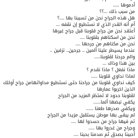
أدموها .....
من سبب ذلك ...؟؟
هل هذه الجراح نحن من تسببنا بها ....؟
أم أنه القدر الذي لا نستطيع إن نقفه ...
أعتقد نحن من جراح قلوبنا قبل جراح غيرها
نحن من اسكناهم بقلوبنا ....
نحن من مكناهم من جرحها ....
عندما يسيطر علينا ألمين .. جرحين.. نزفين ..
والم جرحنا لقلوبنا.....
بين هذا وذاك ...
ماذا نفعل ؟ ماذا نقدم ؟
لماذا نداوي قلوبنا .....
كيف نداوي قلوبنا من جراحنا حتى نستطيع مداواتهامن جراح أولئك
الذين اخربوا عمارها
لقلوبنا حدود لا تمتظر المزيد من الجراح
يكفي نبضها ألما......
ويكفي صدرها طعنا ......
لم يبقى بها موطن يستقبل مزيدا من الجراح
تم فيها جراح من حسدوا لها ....
وجراح من غدروا بها .....
أحببنا بصدق ثم صدمنا بحبنا ....