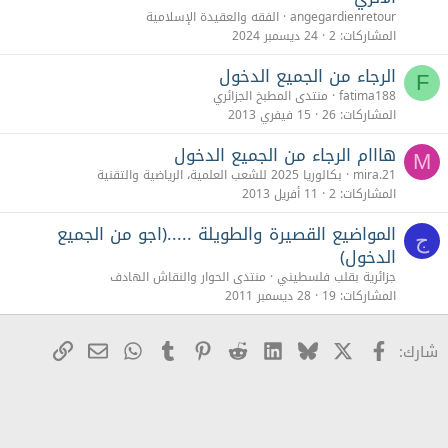
angegardienretour
الفقه والعقيدة الإسلامية
المشاركات
2
24 ديسمبر 2024
الرجاء من الجميع الدخول
F
fatima188
منتدى المطبخ الجزائري
المشاركات
26
15 فيفري 2013
هااام الرجاء من الجميع الدخول
M
mira.21
بكالوريا 2025 للشعب العلمية، الرياضية والتقنية
المشاركات
2
11 أفريل 2013
المواضيع القصيرة والطويلة .....(اجو من الجميع
ج
الدخول)
جزائرية بقلب فلسطيني
منتدى الحوار والنقاش الهادف
المشاركات
19
28 ديسمبر 2011
X
Facebook
Bluesky
LinkedIn
Reddit
Pinterest
Tumblr
WhatsApp
رابط
البريد الإلكترو
شارك: