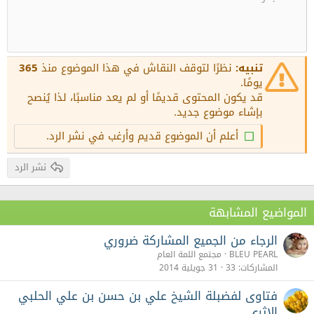
حجم الخط
محاذاة النص
تنسيق الفقرة
نوع الخط
المسودات
زيادة المسافة البادئة
10
عنوان 1
حذف المسودة
محاذاة للوسط
Book Antiqua
12
إنقاص المسافة البادئة
محاذاة لليمين
Courier New
عنوان 2
15
Georgia
Justify text
تنبيه:
نظرًا لتوقف النقاش في هذا الموضوع منذ
365
عنوان 3
18
يومًا.
Tahoma
قد يكون المحتوى قديمًا أو لم يعد مناسبًا، لذا يُنصح
22
Times New Roman
بإشاء موضوع جديد.
26
Trebuchet MS
أعلم أن الموضوع قديم وأرغب في نشر الرد.
Verdana
نشر الرد
المواضيع المشابهة
الرجاء من الجميع المشاركة ضروري
BLEU PEARL
مجتمع اللمة العام
المشاركات
33
31 جويلية 2014
فتاوى لفضبلة الشيخ علي بن حسن بن علي الحلبي
الاثري