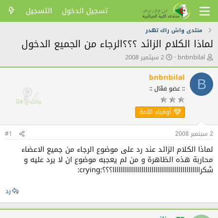
تسجيل الدخول
التسجيل
منتدى واش راك تهدر
لماذا الكلام الزائد ؟؟؟الرجاء من الجميع الدخول
ك
ت
bnbnbilal
2 سبتمبر 2008
ا
ا
ت
ر
bnbnbilal
B
ب
ي
:: عضو فعّال ::
ا
خ
ل
ا
م
ل
أوفياء اللمة
و
ن
ض
ش
2 سبتمبر 2008
#1
و
ر
ع
لماذا الكلام الزائد عند رد على موضوع الرجاء من جميع الاعضاء
محاربة هذه الظاهرة و من لم يعجبه موضوع ان لا يرد عليه و
شكرااااااااااااااااااااااااااااااااااااااااااااا؟؟؟:crying:
رد