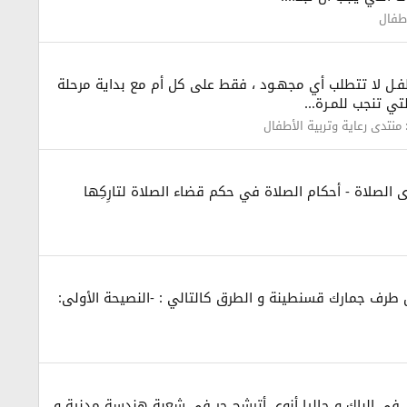
أطفال
طفـل لا تتطلب أي مجهـود ، فقط على كل أم مع بداية مرحلة
ي تنجب للمـرة...
منتدى رعاية وتربية الأطفال
لتبويب الفقهي للفتاوى: فتاوى الصلاة > أحكام الصلاة الفتوى رقم: ١٦٣ الصنف: فتاوى الصلاة - أحكام الصلاة في حكم قضاء الصلاة لتارِكِها
 طرف جمارك قسنطينة و الطرق كالتالي : -النصيحة الأولى:
ق في الباك و حاليا أنوي أترشح حر في شعبة هندسة مدنية و