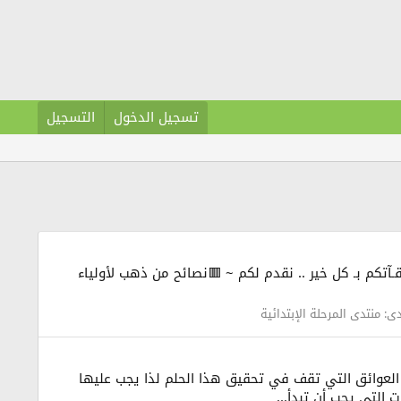
تسجيل الدخول
التسجيل
الله أوقـآتكم بـ كل خير .. نقدم لكم ~ 🟥نصائح من ذهب لأولياء
دى:
منتدى المرحلة الإبتدائية
ض العوائق التي تقف في تحقيق هذا الحلم لذا يجب عليها
التي يجب أن تبدأ...