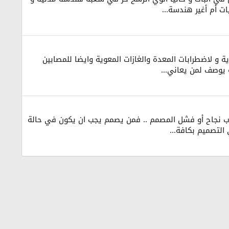
ت أم أغير هندسة...
ة و لاضطرابات المعدة والغازات المعوية وايضا للمصابين
 يوصف لمن يعاني...
 يريد أن يكون مصمم ناجح 1- الراحة النفسية : وهي من أسباب نجاح أو فشل المصمم .. فمن يصمم يجب ان يكون في حالة