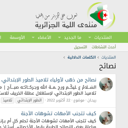
المنتديات
ما الجديد
الأعضاء
الأوسمة
ا
أحدث النشاطات
التسجيل
المنتديات
الكلمات الدلالية
نصائح
نصائح من ذهب لأولياء تلاميذ الطور الاِبتدائي،
السَــلامُ ع ـليكُــم ورح ـمــة الله وبـَـركــَاتـُـه صبـ
تلاميذ الطور الاِبتدائي، لاِستغلال عطلة الخريف للاست
ريحـان
موضوع
22 أكتوبر 2022
الطور الاِبتدائي
تلاميذ
كيف تتجنب الأمهات تشوهات الأجنة
كيف تتجنب الأمهات تشوهات الأجنة تحلم كل أم بـإنـ
مراعاة بعض النصائح الطبية يقـول الأخصائي أستـاذ 