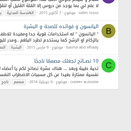
لا علم لي بما يوجد من دروس إلا القلة القليل أو ل
iselm rosso
موضوع
7 أكتوبر 2015
الهندسة المدنية
ب
اليانسون و فوائده للصحة و البشرة
B
" اليانسون " له استخدامات قوية جدا ومفيدة للاطفال
بالزكام او الرشح كما يستخدم لطرد البلغم ..ومدر ل
basma abd elhady
موضوع
9 مارس 2015
البشرة
الص
10 نصــائح تجعلك مصممًا ناجحًا
C
نفسية ممتازة بعيدا عن كل مسببات الاضطراب النفسي .. 2- الفكرة : وهي من اسس شروط التصميم الناجح ، اول شيء في التصمي
cнεяяч вʟσƨƨσм
موضوع
6 جويلية 2014
مصمم
ناجح