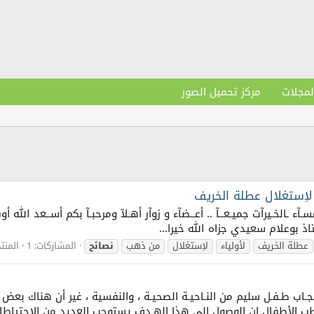
لمجلات
مركز تحميل الصور
 لاِستغلال عطلة الخريف
ــآح | مسـآء ـالخـيرآت جميـعــآ .. أعــضآء و زوآر أهـلآ ومرحبـآ بكم أســعد 
اذ بوعلام سعيدي جزاه الله خيرا...
عطلة الخريف
لأولياء
لاِستغلال
من ذهب
نصائح
المشاركات: 1
المنت
جـاب طـفـل سليم من النـاحيـة الصحيـة ، والنفسية ، غير أن هناك بع
طب الأطفال ان الوصول الى هذا الهـدف يستوجب العديد من الاحتياطات 