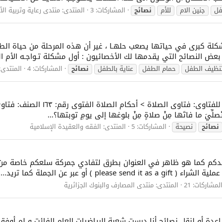
فل
جنين الام
للأم
نصائح
المشاركات: 3
المنتدى:
منتدى رعاية وتربية ال
 مشكلة كبرى في حياتها يصعب حلهـا ، غير أن هذه المرحلة من حياة ال
عض النصائح التي يقدمها لك الأخصائيون : أول مشكلة تـواجـه الأم الت
نظيف الطفل
حمام الطفل
عناية بالطفل
نصائح
المشاركات: 4
المنتدى:
في حكم قضاء تارك الصلاة متعمدا ا
تُصلِّيَ ما فاتَها مِنْ صلاةٍ مِنْ بلوغها إلى يومِ توبتها؟...
نصائح
نصيحة
المشاركات: 5
المنتدى:
الفقه والعقيدة الإسلامية
 أفيدكم كما هو ظاهر في العنوان بطرق لتفادي جمركة سلعكم خاصة من
و عبر عن الجملة كما تريد...
لمشاركات: 21
المنتدى:
منتدى المصارف والبنوك الجزائرية
دة أو لنقل نصائح أنا درست شعبة الرياضيات العام الفائت و لم أوف