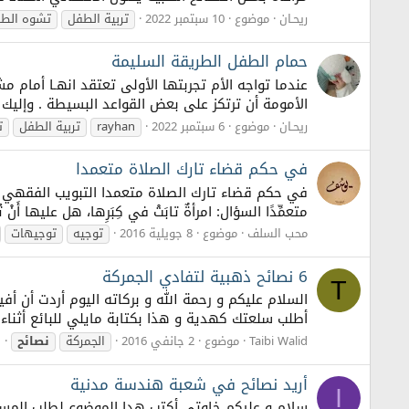
ريحـان
موضوع
10 سبتمبر 2022
تربية الطفل
تشوه الط
حمام الطفل الطريقة السليمة
عندما تواجه الأم تجربتها الأولى تعتقد انهـا أمام
الأمومة أن ترتكز على بعض القواعد البسيطة . وإليك ب
ريحـان
موضوع
6 سبتمبر 2022
rayhan
تربية الطفل
ت
في حكم قضاء تارك الصلاة متعمدا
متعمِّدًا السؤال: امرأةٌ تابَتْ في كِبَرِها، هل عليها أَنْ 
محب السلف
موضوع
8 جويلية 2016
توجيه
توجيهات
6 نصائح ذهبية لتفادي الجمركة
T
السلام عليكم و رحمة الله و بركاته اليوم أردت أن
أطلب سلعتك كهدية و هذا بكتابة مايلي للبائع أثناء عملية الشراء ( please send it as a gift ) أ
Taibi Walid
موضوع
2 جانفي 2016
الجمركة
نصائح
ا
أريد نصائح في شعبة هندسة مدنية
I
سلام و عليكم خاوتي أكتب هدا الموضوع لطلب المساع