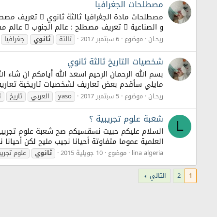
مصطلحات الجغرافيا
و الصناعية  تعريف مصطلح : عالم الجنوب  عالم مشكل من دول حديثة الاستقلال واقعة في النصف الجنوبي للارض غنية بالموارد الطبيعية...
ريحـان
موضوع
6 سبتمبر 2017
ثالثة
ثانوي
جغرافيا
شخصيات التاريخ ثالثة ثانوي
بسم الله الرحمان الرحيم اسعد الله أيامكم ان شاء ا
مايلي سأقدم بعض تعاريف لشخصيات تاريخية تعاريف م
ريحـان
موضوع
5 سبتمبر 2017
yaso
العربي
تاريخ
ث
شعبة علوم تجريبية ؟
L
العلمية عموما متفاوتة أحيانا نجيب مليح لكن أحيانا نهبط على حساب الدروس :s 
lina algeria
موضوع
10 جويلية 2015
ثانوي
علوم تجريب
1
2
التالي