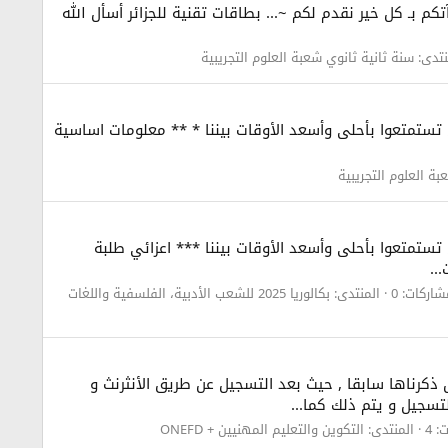
 أوقـآتكم بـ كل خير نقدم لكم ~... بطاقات تقنية للجزائر أسأل الله
نتدى:
سنة ثانية ثانوي شعبة العلوم التجريبية
أن تستمتعوا بأحلى وأسعد الأوقات بيننا * ** معلومات اساسية
بة العلوم التجريبية
ن تستمتعوا بأحلى وأسعد الأوقات بيننا *** اعزائي طلبة
..
شاركات: 0
المنتدى:
بكالوريا 2025 للشعب الأدبية، الفلسفية واللغات
ذكرناها سابقا , حيث بعد التسجيل عن طريق الأنثرنث و
تسجيل و يتم ذلك كما...
: 4
المنتدى:
التكوين والتعليم المهنيين + ONEFD