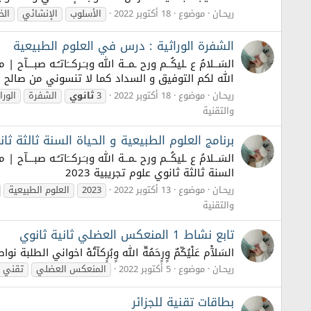
ريحـان
موضوع
18 أكتوبر 2022
الأسلوب
الإنشائي
الخ
الشفرة الوراثية : درس في العلوم الطبيعية
السَــلامُ ع ـليكُــم ورح ـمــة الله وبـَـركــَاتـُـه صبـ
الله لكم التوفيق و السداد كما لا تنسوني من صالح 
ريحـان
موضوع
18 أكتوبر 2022
3
ثانوي
الشفرة
الورا
والتقنية
برنامج العلوم الطبيعية و الحياة السنة ثالثة ثانوي
السَــلامُ ع ـليكُــم ورح ـمــة الله وبـَـركــَاتـُـه صبـ
السنة ثالثة ثانوي علوم تجريبية 2023
ريحـان
موضوع
13 أكتوبر 2022
2023
العلوم الطبيعية
والتقنية
تابع نشاط 1 المنعكس العضلي ثانية ثانوي
السَلآْم عَلْيُكّمٌ وٍرٍحَمُةّ الله وٍبُرٍكآتُهْ اخواني الطلبة نواصل دروس
ريحـان
موضوع
5 أكتوبر 2022
المنعكس العضلي
تقني 
بطاقات تقنية للجزائر