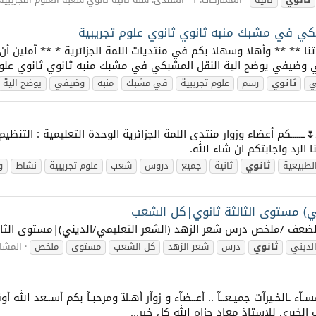
ي في مشبك منبه ثانوي ثانوي علوم تجريبية
اتنا ** ** وأهلا وسهلا بكم في منتديات اللمة الجزائرية * ** آملين أ
 وضيفي يوضح الية النقل المشبكي في مشبك منبه ثانوي ثانوي علوم 
ي
ثانوي
رسم
علوم تجريبية
في مشبك
منبه
وضيفي
يوضح الية
ا بـــــــــــ🌷ـــــــكم أعضاء وزوار منتدى اللمة الجزائرية الوحدة التعليمية
الرد واجابتكم ان شاء الله.
الطبيعية
ثانوي
ثانية
جميع
دروس
شعب
علوم تجريبية
نشاط
و
ي) مستوى الثالثة ثانوي|كل الشعب
م لكم 🔴عصر الضعف /ملخص درس شعر الزهد (الشعر التعليمي/الديني)|مستوى ال
لديني
ثانوي
درس
شعر الزهد
كل الشعب
مستوى
ملخص
المشار
لخبري للاستاذ معاد جزاه الله كل خير...