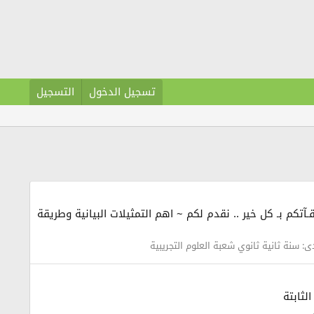
تسجيل الدخول
التسجيل
لله أوقـآتكم بـ كل خير .. نقدم لكم ~ اهم التمثيلات البيانية وطريقة
دى:
سنة ثانية ثانوي شعبة العلوم التجريبية
الثابتة