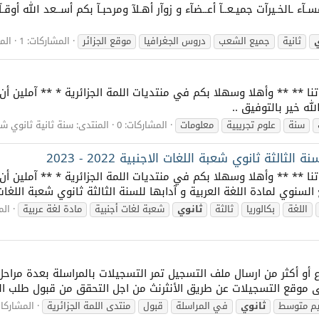
ــآح | مسـآء ـالخـيرآت جميـعــآ أعــضآء و زوآر أهـلآ ومرحبـآ بكم أســعد الله
ي
ثانية
جميع الشعب
دروس الجغرافيا
موقع الجزائر
المشاركات: 1
الم
واتنا ** ** وأهلا وسهلا بكم في منتديات اللمة الجزائرية * ** آملين 
له خير بالتوفيق ..
سنة
علوم تجريبية
معلومات
المشاركات: 0
المنتدى:
سنة ثانية ثانوي شع
ثالثة ثانوي شعبة اللغات الاجنبية 2022 - 2023
اتنا ** ** وأهلا وسهلا بكم في منتديات اللمة الجزائرية * ** آملين أ
السنوي لمادة اللغة العربية و آدابها للسنة الثالثة ثانوي شعبة اللغات.
اللغة
بكالوريا
ثالثة
ثانوي
شعبة لغات أجنبية
مادة لغة عربية
الم
و أكثر من ارسال ملف التسجيل تمر التسجيلات بالمراسلة بعدة مراحل 
لى موقع التسجيلات عن طريق الأنثرنث من اجل التحقق من قبول طلب ال
يم متوسط
ثانوي
في المراسلة
قبول
منتدى اللمة الجزائرية
المشاركات