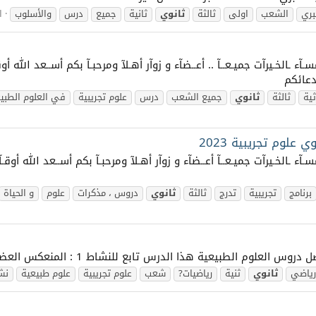
بري
الشعب
اولى
ثالثة
ثانوي
ثانية
جميع
درس
والأسلوب
ا
ــآح | مسـآء ـالخـيرآت جميـعــآ .. أعــضآء و زوآر أهـلآ ومرحبـآ بكم أســعد 
دعائكم
ثية
ثالثة
ثانوي
جميع الشعب
درس
علوم تجريبية
في العلوم الطبي
 علوم تجريبية 2023
ــآح | مسـآء ـالخـيرآت جميـعــآ أعــضآء و زوآر أهـلآ ومرحبـآ بكم أســعد الله
برنامج
تجريبية
تدرج
ثالثة
ثانوي
دروس ، مذكرات
علوم
و الحياة
 العلوم الطبيعية هذا الدرس تابع للنشاط 1 : المنعكس العضلي بالتوفيق ...
رياضي
ثانوي
ثنية
رياضيات?
شعب
علوم تجريبية
علوم طبيعية
نشا