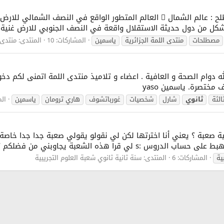
مصطلحات مادة الجغرافيا ثالثة ثانوي  تعريف مصطلح : عالم الشمال  العالم المت
مصطلحات
منتدى اللمة الجزائرية
ياسمين
المشاركات: 10
المنتدى:
منتدى ش
لله دوام الصحة و العافية . اعضاء و تلاميذ منتدى اللمة اتمنى لكم 
ختصرة. ياسمين yaso
الثة
ثانوي
شارل
شخصيات
غورباتشوف
هاري ترومان
ياسمين
الم
لي قرا هذه الشعبة يجاوبني من فضلكم ؟
ية
المشاركات: 6
المنتدى:
سنة ثانية ثانوي شعبة العلوم التجريبية