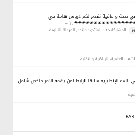
وا في صحة و عافية نقدم لكم دروس هامة في
اشرة ❀❀❀❀❀❀❀❀❀❀❀❀❀❀❀❀ إن...
ر
المشاركات: 3
المنتدى:
منتدى المرحلة الثانوية
اللغة الإنجليزية سابقا الرابط لمن يهمه الآمر ملخص شامل