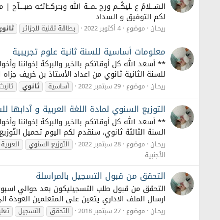
السَــلامُ ع ـليكُــم ورح ـمــة الله وبـَـركــَاتـُـه صبـ
لكم التوفيق و السداد
ريحـان
موضوع
4 أكتوبر 2022
بطاقة تقنية للجزائر
ثانو
معلومات أساسية للسنة ثانية علوم تجريبية
** أسعد الله كل أوقاتكم بالخير والبركة إخواننا وأخ
للسنة الثانية ثانوي من اعداد الأستاذ بن خريف جزاه ال
ريحـان
موضوع
29 سبتمبر 2022
آساسية
ثانوي
ثانيث
التوزيع السنوي لمادة اللغة العربية و آدابها للسنة ال
** أسعد الله كل أوقاتكم بالخير والبركة إخواننا وأخو
السنة الثالثة ثانوي، سنقدم لكم اليوم تحميل التّوزيع 
ريحـان
موضوع
28 سبتمبر 2022
التوزيع السنوي
العربية
الأجنبية
التحقق من قبول التسجيل بالمراسلة
التحقق من قبول طلب التسجيليكون بعد حوالي اسبوع أ
ارسال الملف الاداري يتعين على المتعلمين العودة ا
ريحـان
موضوع
27 سبتمبر 2018
التحقق
التسجيل
تعل