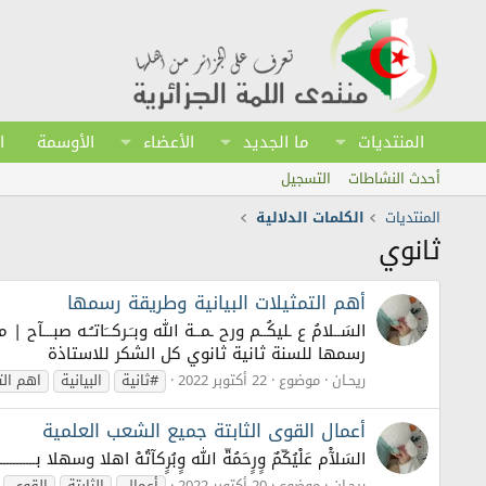
المنتديات
ما الجديد
الأعضاء
الأوسمة
ا
أحدث النشاطات
التسجيل
المنتديات
الكلمات الدلالية
ثانوي
أهم التمثيلات البيانية وطريقة رسمها
السَــلامُ ع ـليكُــم ورح ـمــة الله وبـَـركــَاتـُـه صبـ
رسمها للسنة ثانية ثانوي كل الشكر للاستاذة
ريحـان
موضوع
22 أكتوبر 2022
#ثانية
البيانية
اهم الت
أعمال القوى الثابتة جميع الشعب العلمية
السَلآْم عَلْيُكّمٌ وٍرٍحَمُةّ الله وٍبُرٍكآتُهْ اهلا وسهلا 
ريحـان
موضوع
20 أكتوبر 2022
أعمال
الثابتة
القوى