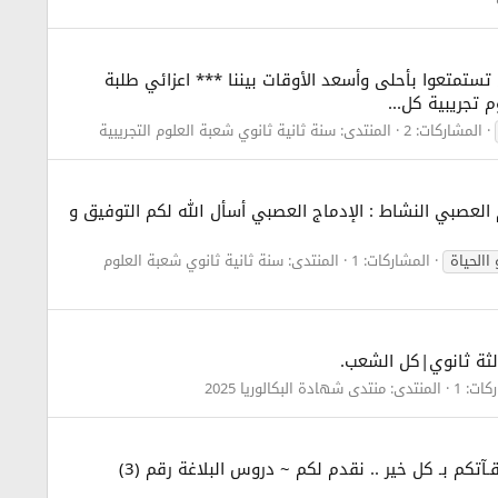
ن تستمتعوا بأحلى وأسعد الأوقات بيننا *** اعزائي طلبة
تجريبية كل...
المشاركات: 2
المنتدى:
سنة ثانية ثانوي شعبة العلوم التجريبية
 : التنظيم العصبي النشاط : الإدماج العصبي أسأل الله لكم التوفيق و
 االحياة
المشاركات: 1
المنتدى:
سنة ثانية ثانوي شعبة العلوم
ثالثة ثانوي|كل الشعب.
كات: 1
المنتدى:
منتدى شهادة البكالوريا 2025
السَــلامُ ع ـليكُــم ورح ـمــة الله وبـَـركــَاتـُـه صبـــآح | مسـآء ـالخـيرآت جميـعــآ .. أعــضآء و زوآر أهـلآ ومرحبـآ بكم أســعد الله أوقـآتكم بـ كل خير .. نقدم لكم ~ دروس البلاغة رقم (3)