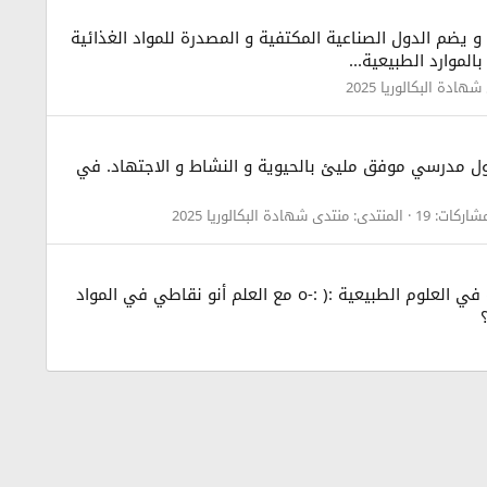
طور الواقع في النصف الشمالي للارض و يضم الدول الصناعية المكتفية و المصدرة للمواد الغذائية
هادة البكالوريا 2025
دخول مدرسي موفق مليئ بالحيوية و النشاط و الاجتهاد. في
شاركات: 19
المنتدى:
منتدى شهادة البكالوريا 2025
السلام عليكم حبيت نسقسيكم صح شعبة علوم تجريبية صعبة ؟ يعني أنا اخترتها لكن لي نقولو يقولي صعبة جدا جدا خاصة في العلوم الطبيعية :( :-o مع العلم أنو نقاطي في المواد