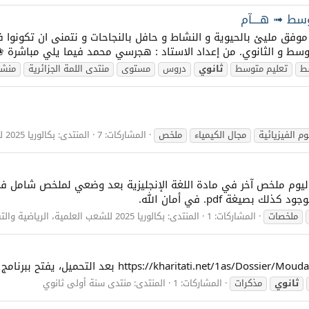
سط ➟ هــــآم
 موفق مليئ بالحيوية و النشاط و حافل بالنجاحات و نتمنى ان تكون
و الثانوي. من إعداد الاستاد : هجرسي محمد فيما يلي مب
ط
تعليم متوسط
ثانوي
دروس
مستوى
منتدى اللمة الجزائرية
منشو
م الفيزيائية
مجال الكيمياء
ملخص
المشاركات: 7
المنتدى:
بكالوريا 2025 للشعب العلمية، الرياضية والتقنية
ليوم ملخص آخر في مادة اللغة الإنجليزية بعد وضعي لملخص شامل في 
يغة pdf. في أمان الله.
ملخصات
المشاركات: 1
المنتدى:
بكالوريا 2025 للشعب العلمية، الرياضية والتقنية
ثانوي
مذكرات
المشاركات: 1
المنتدى:
منتدى سنة أولى ثانوي