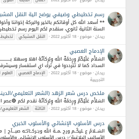
رسم تخطيطي وضيفي يوضح الية النقل المشبك
** أسعد الله كل أوقاتكم بالخير والبركة إخواننا وأخو
السنة الثانية ثانوي، سنقدم لكم اليوم رسم تخطيطي
ريحـان
موضوع
18 أكتوبر 2022
النقل المشبكي
تخطيط
الإدماج العصبي
السَلآْم عَلْيُكّمٌ وٍرٍحَمُةّ الله وٍبُرٍكآتُهْ اهلا وسهل
السداد كما لا تترددوا في ترك اي استفسار وسيشرفنا 
ريحـان
موضوع
18 أكتوبر 2022
الإدماج العصبي
العلوم 
التجريبية
ملخص درس شعر الزهد (الشعر التعليمي/الدين
السَلآْم عَلْيُكّمٌ وٍرٍحَمُةّ الله وٍبُرٍكآتُهْ نقد
ريحـان
موضوع
18 أكتوبر 2022
الثالثة
الشعر التعليمي/ا
درس الأسلوب الإنشائي والأسلوب الخبري
الأساليب البلاغية✅ درس الأسلوب الإنشائي والأسلوب ا