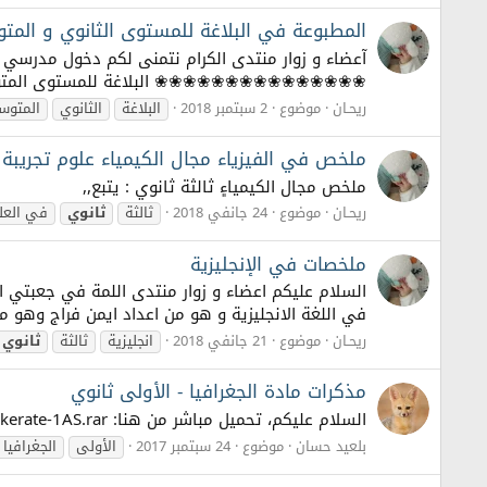
المطبوعة في البلاغة للمستوى الثانوي و المتو
آعضاء و زوار منتدى الكرام نتمنى لكم دخول مدرسي
❀❀❀❀❀❀❀❀❀❀❀❀❀❀❀ البلاغة للمستوى المتوسط 
ريحـان
موضوع
2 سبتمبر 2018
البلاغة
الثانوي
المتوس
ملخص في الفيزياء مجال الكيمياء علوم تجريبة
ملخص مجال الكيميا۽ ثالثة ثانوي : يتبع,,
ريحـان
موضوع
24 جانفي 2018
ثالثة
ثانوي
في العلو
ملخصات في الإنجليزية
السلام عليكم اعضاء و زوار منتدى اللمة في جعبتي ا
في اللغة الانجليزية و هو من اعداد ايمن فراج وهو موجود كذلك بص
ريحـان
موضوع
21 جانفي 2018
انجليزية
ثالثة
ثانوي
مذكرات مادة الجغرافيا - الأولى ثانوي
السلام عليكم، تحميل مباشر من هنا: https://kharitati.net/1as/Dossier/Moudakerate-1AS.rar بعد التحميل، يفتح ببرنامج RAR
بلعيد حسان
موضوع
24 سبتمبر 2017
الأولى
الجغرافيا