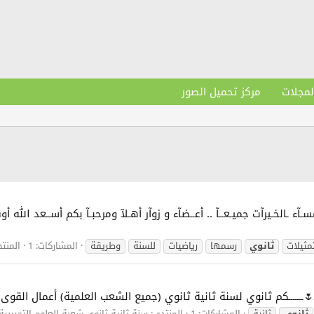
لمجلات
مركز تحميل الصور
ــآح | مسـآء ـالخـيرآت جميـعــآ .. أعــضآء و زوآر أهـلآ ومرحبـآ بكم أســعد ا
مثيلات
ثانوي
رسمها
رياضيات
للسنة
وطريقة
المشاركات: 1
المنت
بـــــــــــ🌷ـــــــكم ثانوي لسنة ثانية ثانوي (جميع الشعب العلمية) أعمال القوى 
ثانوي
ثانية
المشاركات: 1
المنتدى:
سنة ثانية ثانوي شعبة العلوم التجريبية