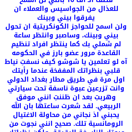
قصف الـ اف 16 بانني لن اسمح
للعذال من الجواسيس والعملاء ان
يفرقوا بيني وبينك
ولن اسمح للحواجز الكونكريتية ان تحول
بيني وبينك، وساصبر وانتظر ساعة
لم شملي بك كما ينتظر افراد تنظيم
القاعدة مرور عضو بارز في الحكومه
آه لو تعلمين يا شوشو كيف نسفتِ نياط
قلبي بنظراتك المففخة عندما رأيتك
اول مرة في طريق مطار بغداد الدولي
وانت تزرعين عبوة ناسفة تحت سيارتي
وهربتِ بعد ان ظننتِ انني موفق
الربيعي. لقد شعرت ساعتها بان الله
يحبني اذ نجاني من محاولة الاغتيال
الرومانسية تلك. صحيح انني نجوت من