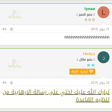
lynaa
L
:: عضو مُتميز ::
21 جوان 2010
#3
hhhhhhhhhhhhhhhhhhhh
دعاء19
د
:: عضو فعّال ::
أوفياء اللمة
22 جوان 2010
#4
تبارك الله عليك اختي على رسالة الارهابية من
تنظيم القاعدة