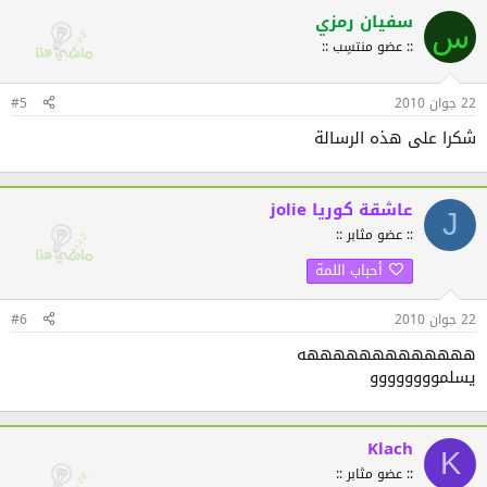
سفيان رمزي
س
:: عضو منتسِب ::
22 جوان 2010
#5
شكرا على هذه الرسالة
jolie عاشقة كوريا
J
:: عضو مثابر ::
أحباب اللمة
22 جوان 2010
#6
هههههههههههههه
يسلموووووووو
Klach
K
:: عضو مثابر ::