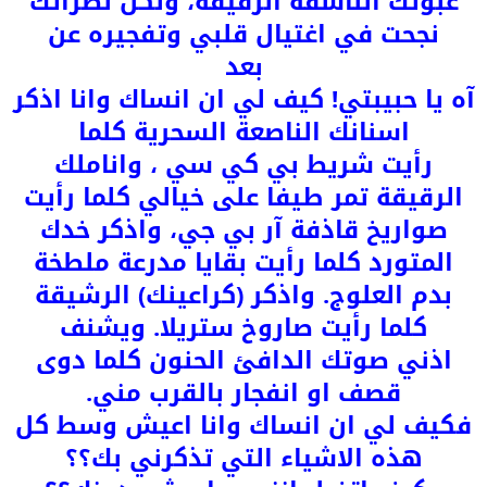
عبوتك الناسفة الرقيقة، ولكن نظراتك
نجحت في اغتيال قلبي وتفجيره عن
بعد
آه يا حبيبتي! كيف لي ان انساك وانا اذكر
اسنانك الناصعة السحرية كلما
رأيت شريط بي كي سي ، واناملك
الرقيقة تمر طيفا على خيالي كلما رأيت
صواريخ قاذفة آر بي جي، واذكر خدك
المتورد كلما رأيت بقايا مدرعة ملطخة
بدم العلوج. واذكر (كراعينك) الرشيقة
كلما رأيت صاروخ ستريلا. ويشنف
اذني صوتك الدافئ الحنون كلما دوى
قصف او انفجار بالقرب مني.
فكيف لي ان انساك وانا اعيش وسط كل
هذه الاشياء التي تذكرني بك؟؟