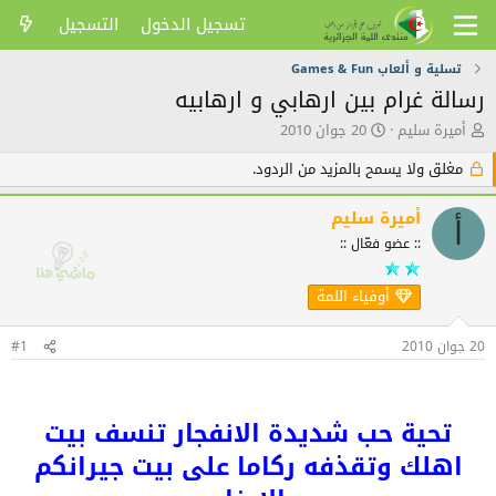
تسجيل الدخول
التسجيل
تسلية و ألعاب Games & Fun
رسالة غرام بين ارهابي و ارهابيه
ك
ت
أميرة سليم
20 جوان 2010
ا
ا
ت
ر
مغلق ولا يسمح بالمزيد من الردود.
ب
ي
ا
خ
أميرة سليم
ل
ا
أ
:: عضو فعّال ::
م
ل
و
ن
ض
ش
أوفياء اللمة
و
ر
ع
20 جوان 2010
#1
تحية حب شديدة الانفجار تنسف بيت
اهلك وتقذفه ركاما على بيت جيرانكم