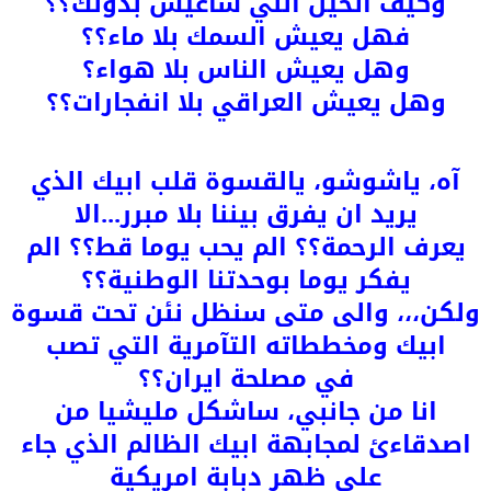
وكيف اتخيل انني ساعيش بدونك؟؟
فهل يعيش السمك بلا ماء؟؟
وهل يعيش الناس بلا هواء؟
وهل يعيش العراقي بلا انفجارات؟؟
آه، ياشوشو، يالقسوة قلب ابيك الذي
يريد ان يفرق بيننا بلا مبرر...الا
يعرف الرحمة؟؟ الم يحب يوما قط؟؟ الم
يفكر يوما بوحدتنا الوطنية؟؟
ولكن،،، والى متى سنظل نئن تحت قسوة
ابيك ومخططاته التآمرية التي تصب
في مصلحة ايران؟؟
انا من جانبي، ساشكل مليشيا من
اصدقاءئ لمجابهة ابيك الظالم الذي جاء
على ظهر دبابة امريكية