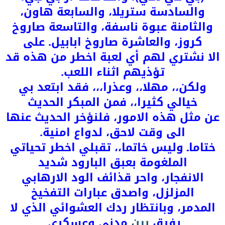
والسادسة ستريلا، والسابعة هاون،
والثامنة عبوة ناسفة، والتاسعة صاروخ
كروز، والعاشرة صاروخ ابابيل. على
الا نشتري لهم أي لعبة اخطر من هذه قد
تؤذيهم اثناء اللعب.
ولكن،، مهلا،، وعذرا،،، فقد ابتعد بي
خيالي كثيرا،، فمن المبكر الحديث
عن مثل هذه الامور، فلنؤخر الحديث عنها
الى وقت لاحق، لدواع امنية.
ختاماـ وليس خاتما،، تقبلي اخطر تحياتي
الملغومة بعبق البارود شديد
الانفجار، واحر قذائف الود الارهابي
المزلزل، واصدق عبارات التفخيخ
المدمر، وبانتظار ردك العشوائي الذي لا
يفرق
بين
مدني وعسكري.