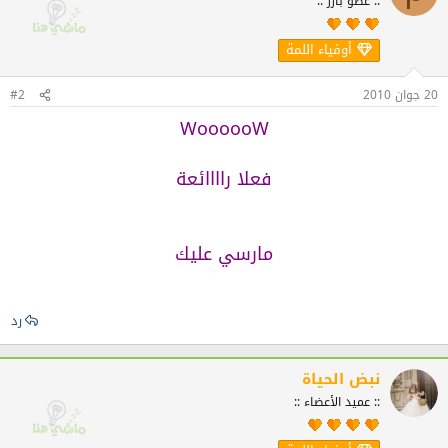
:: عضو بارز ::
أوفياء اللمة
20 جوان 2010
#2
WoooooW
فعلا راااائعة
مارسي عليك
رد
نبض الحياة
:: عميد الأعضاء ::