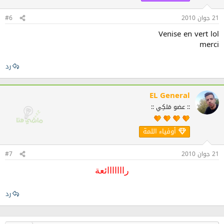
21 جوان 2010
#6
Venise en vert lol
merci
رد
EL General
:: عضو مَلكِي ::
أوفياء اللمة
21 جوان 2010
#7
رااااااائعة
رد