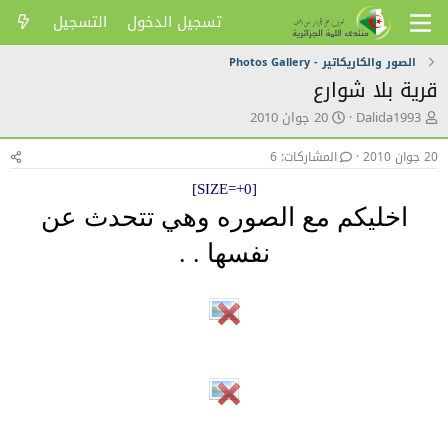
تسجيل الدخول
التسجيل
الصور والكاريكاتير - Photos Gallery
قرية بلا شوارع
ك
ت
Dalida1993
20 جوان 2010
ا
ا
ت
ر
20 جوان 2010
المشاركات: 6
ب
ي
ا
خ
[SIZE=+0]
ل
ا
اخليكم مع الصوره وهي تتحدث عن
م
ل
و
ن
نفسها . .
ض
ش
و
ر
ع