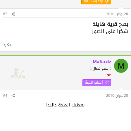
أوفياء اللمة
20 جوان 2010
#3
بصح قرية هايلة
شكرا على الصور
رد
Mafia.dz
M
:: عضو فعّال ::
أحباب اللمة
20 جوان 2010
#4
يعطيك الصحة داليدا