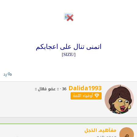
اتمنى تنال على اعجابكم
[/SIZE]​
رد
Dalida1993
W
36
·
:: عضو فعّال ::
r
أوفياء اللمة
i
t
t
e
n
b
مفآهيمـ الخجل
y
م