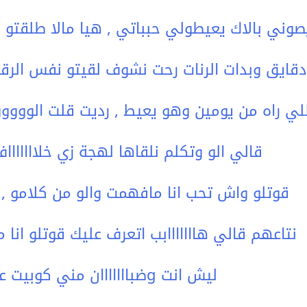
صوني بالاك يعيطولي حبباتي , هيا مالا طلقتو انا
للي راه من يومين وهو يعيط , رديت قلت الووو
قالي الو وتكلم نلقاها لهجة زي خلاااااااف 
قوتلو واش تحب انا مافهمت والو من كلامو , ا
نتاعهم قالي هااااااابب اتعرف عليك قوتلو انا
ليش انت gضبااااااان مني كوبيت عليه و خليتو