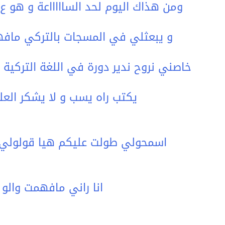
ومن هذاك اليوم لحد الساااااعة و هو عgاااابي يصونيلي
و يبعثلي في المسجات بالتركي ماف
خاصني نروح ندير دورة في اللغة التركية 
يكتب راه يسب و لا يشكر العلم
اسمحولي طولت عليكم هيا قولولي و
انا راني مافهمت والو