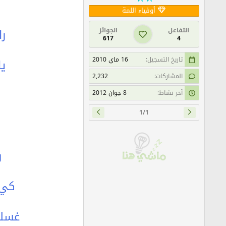
أوفياء اللمة
التفاعل
الجوائز
ر
617
4
تاريخ التسجيل
16 ماي 2010
ياسيدي
المشاركات
2,232
آخر نشاط
8 جوان 2012
1/1
و
كي 
غسلت