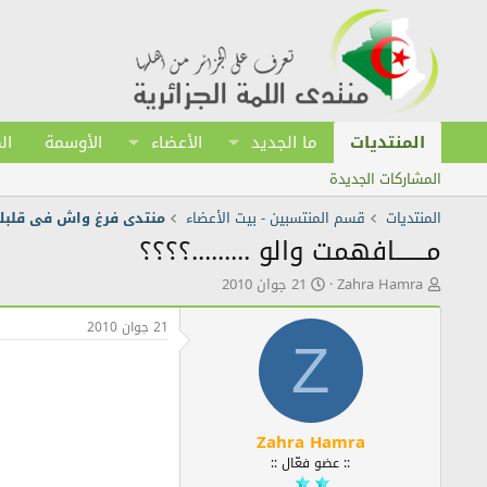
المنتديات
ما الجديد
الأعضاء
الأوسمة
ال
المشاركات الجديدة
المنتديات
قسم المنتسبين - بيت الأعضاء
منتدى فرغ واش فى قلبك
مـــــــافهمت والو .........؟؟؟؟
ك
ت
Zahra Hamra
21 جوان 2010
ا
ا
ت
ر
21 جوان 2010
ب
ي
Z
ا
خ
ل
ا
م
ل
و
ن
ض
ش
Zahra Hamra
و
ر
:: عضو فعّال ::
ع