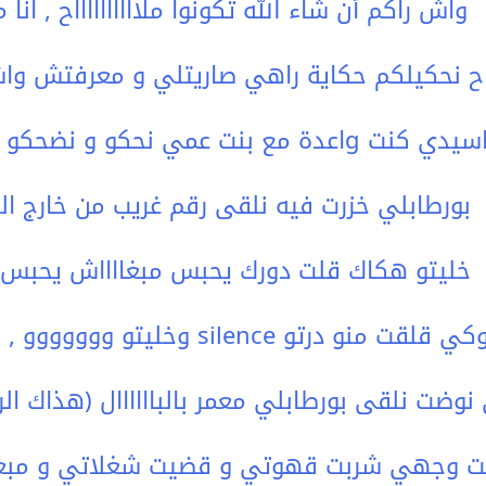
واش راكم أن شاء الله تكونوا ملااااااااااح , ا
اح نحكيلكم حكاية راهي صاريتلي و معرفتش واش
 كنت gاعدة مع بنت عمي نحكو و نضحكو ماخصنا والو , فجأة يصوني
بورطابلي خزرت فيه نلقى رقم غريب من خارج الج
خليتو هكاك قلت دورك يحبس مبغااااش يحبس , gعــــــد يصوني ويعا
كي قلقت منو درتو silence وخليتو ووووووو , فات هذاك النهار و الصباح
نوضت نلقى بورطابلي معمر بالباااااال (هذاك 
 وجهي شربت قهوتي و قضيت شغلاتي و مبعد 