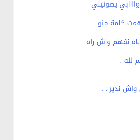
همت كلمة منو
باه نفهم واش راه
 لله .
اش ندير . .