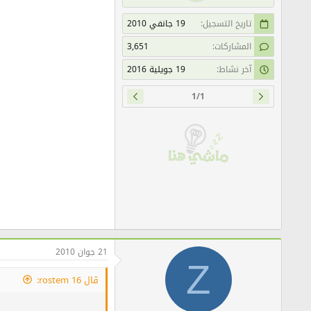
تاريخ التسجيل
19 جانفي 2010
المشاركات
3,651
آخر نشاط
19 جويلية 2016
1/1
21 جوان 2010
Z
قال rostem 16: