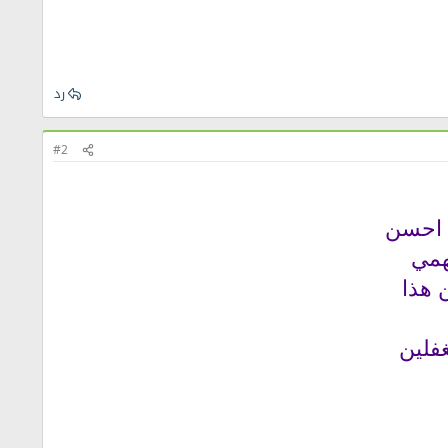
رد
#2
ش احسن
همي
 هذا
غفلين