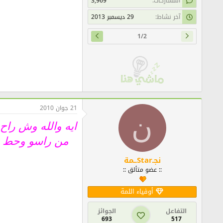
المشاركات
3,969
آخر نشاط
29 ديسمبر 2013
1/2
21 جوان 2010
ن
ايه والله وش راح 
من راسو وحط ول
نجـStarــمة
:: عضو متألق ::
أوفياء اللمة
التفاعل
الجوائز
693
517