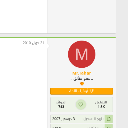
21 جوان 2010
M
Mr.Tahar
:: عضو متألق ::
أوفياء اللمة
التفاعل
الجوائز
743
1.5K
تاريخ التسجيل
3 ديسمبر 2007