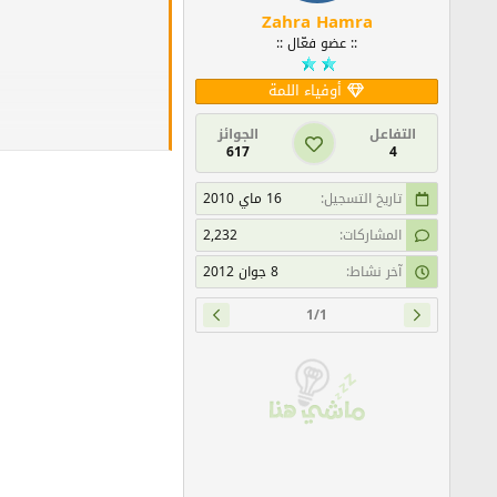
Zahra Hamra
:: عضو فعّال ::
أوفياء اللمة
التفاعل
الجوائز
617
4
تاريخ التسجيل
16 ماي 2010
المشاركات
2,232
آخر نشاط
8 جوان 2012
1/1