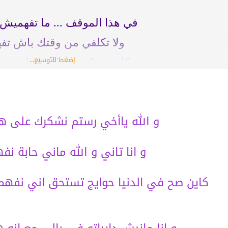
في هذا الموقف ... ما تفهمي
ولا تكلفي من وقتك باش تف
إضغط للتوسيع...
كاين حوايج في الحياة اهم من
تستحق الفهم
لأن قانون الحياة لا يحمي الم
و الله ياأخي رستم نشكرك على هذ
واكيد فهمتي القصد
بالتوفيق لك اختي
و انا تاني و الله ماني حابة نف
كاين صح في الدنيا حوايج تستحق اني نفهم