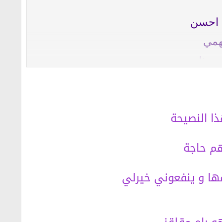
ش احسن
همي
 هذا
غفلين
ا النصيحة
هم حاجة
ها و ينفعوني خيرلي