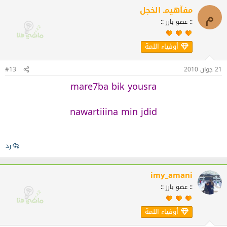
مفآهيمـ الخجل
م
:: عضو بارز ::
أوفياء اللمة
21 جوان 2010
#13
mare7ba bik yousra
nawartiiina min jdid
رد
imy_amani
:: عضو بارز ::
أوفياء اللمة