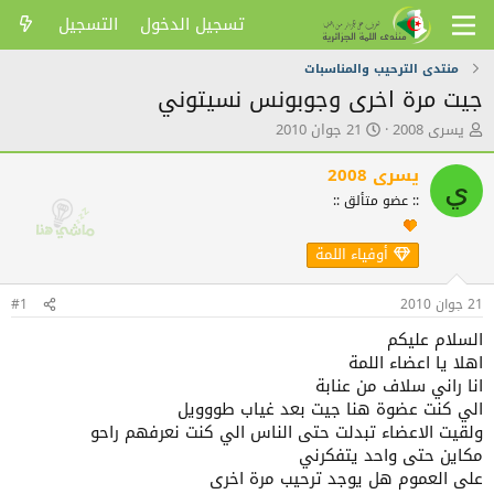
تسجيل الدخول
التسجيل
منتدى الترحيب والمناسبات
جيت مرة اخرى وجوبونس نسيتوني
ك
ت
يسرى 2008
21 جوان 2010
ا
ا
ت
ر
يسرى 2008
ي
ب
ي
:: عضو متألق ::
ا
خ
ل
ا
م
ل
أوفياء اللمة
و
ن
ض
ش
21 جوان 2010
#1
و
ر
ع
السلام عليكم
اهلا يا اعضاء اللمة
انا راني سلاف من عنابة
الي كنت عضوة هنا جيت بعد غياب طووويل
ولقيت الاعضاء تبدلت حتى الناس الي كنت نعرفهم راحو
مكاين حتى واحد يتفكرني
على العموم هل يوجد ترحيب مرة اخرى