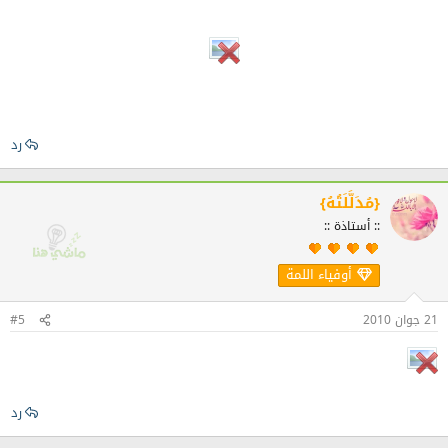
رد
{مُدَلَّلَتُهُ}
:: أستاذة ::
أوفياء اللمة
21 جوان 2010
#5
رد