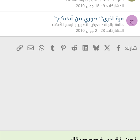
حنان13
منتدى الترحيب والمناسبات
المشاركات
9
18 جوان 2010
مرة اخرى°: صوري بين أيديكم:°
ح
حالمة بالجنة
معرض التصوير والرسم للأعضاء
المشاركات
23
2 جوان 2010
X
Facebook
Bluesky
LinkedIn
Reddit
Pinterest
Tumblr
WhatsApp
رابط
البريد الإلكترو
شارك: