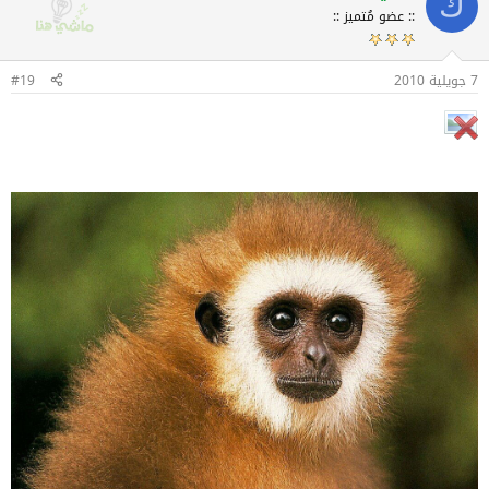
ك
:: عضو مُتميز ::
7 جويلية 2010
#19