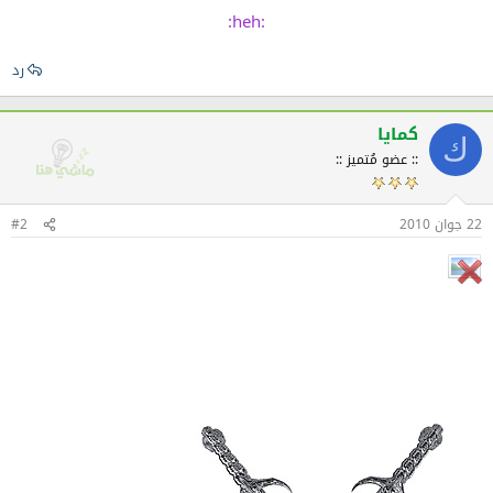
:heh:
رد
كمايا
ك
:: عضو مُتميز ::
22 جوان 2010
#2