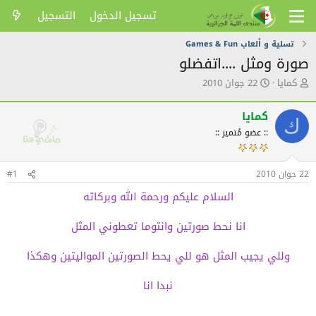
تسجيل الدخول
التسجيل
تسلية و ألعاب Games & Fun
صورة ومثل ....اتفضلو
ك
ت
كمايا
22 جوان 2010
ا
ا
ت
ر
كمايا
ب
ي
ك
ا
خ
:: عضو مُتميز ::
ل
ا
م
ل
و
ن
22 جوان 2010
#1
ض
ش
السلام عليكم ورحمة الله وبركاته
و
ر
ع
انا نحط صورتين وانتوما تعطوني المثل
وللي يجيب المثل هو للي يحط الصورتين المواليتين وهكذا
نبدا انا