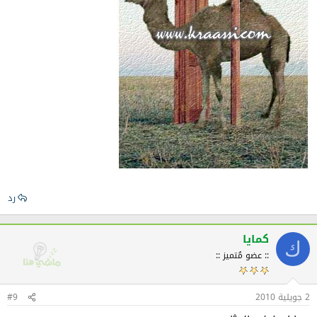
رد
كمايا
ك
:: عضو مُتميز ::
2 جويلية 2010
#9