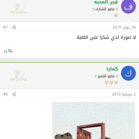
فجر المحبه
ف
:: عضو مُشارك ::
30 جوان 2010
#7
لا صورة لدي شكرا على اللعبة
رد
كمايا
ك
:: عضو مُتميز ::
2 جويلية 2010
#8