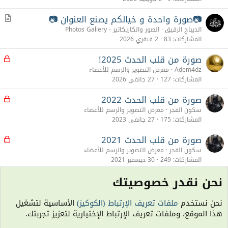
📷صورة واحدة و خيالكم يصنع العنوان 📷
م
ق
الديباج الرقيق
الصور والكاريكاتير - Photos Gallery
ا
المشاركات
83
2 فيفري 2026
ل
صورة من قلب الحدث 2025!
م
غ
Adem4dz
معرض التصوير والرسم للأعضاء
ل
المشاركات
127
27 جانفي 2026
ق
صورة من قلب الحدث 2022
م
غ
سكون الفجر
معرض التصوير والرسم للأعضاء
ل
المشاركات
175
27 جانفي 2023
ق
صورة من قلب الحدث 2021
م
غ
سكون الفجر
معرض التصوير والرسم للأعضاء
ل
المشاركات
249
30 ديسمبر 2021
ق
نحن نقدر خصوصيتك
X
Facebook
Bluesky
LinkedIn
Reddit
Pinterest
Tumblr
WhatsApp
رابط
البريد الإلكترو
شارك:
نحن نستخدم
ملفات تعريف الإرتباط (الكوكيز)
الأساسية لتشغيل
تسلية و ألعاب Games & Fun
هذا الموقع، وملفات تعريف الإرتباط الإختيارية لتعزيز تجربتك.