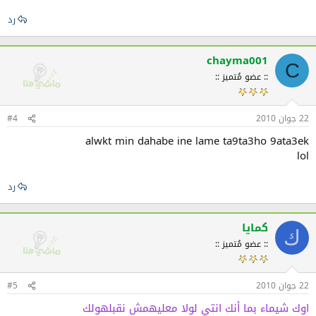
رد
chayma001
C
:: عضو مُتميز ::
22 جوان 2010
#4
alwkt min dahabe ine lame ta9ta3ho 9ata3ek
lol
رد
كمايا
ك
:: عضو مُتميز ::
22 جوان 2010
#5
اوك شيماء بما أنك انتي لولا معليهمش نقبلهولك