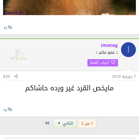
رد
imotag
I
:: عضو مثابر ::
أحباب اللمة
7 جويلية 2010
#20
مايخص القرد غير ورده حاشاكم
رد
Last
1 من 2
التالي