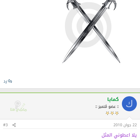
رد
كمايا
ك
:: عضو مُتميز ::
22 جوان 2010
#3
يلا اعطوني المثل