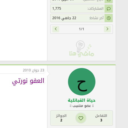
المشاركات
1,775
آخر نشاط
22 جانفي 2016
1/1
23 جوان 2010
ح
العفو نورتي
حياة القبائلية
:: عضو منتسِب ::
التفاعل
الجوائز
2
3