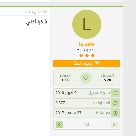
22 جوان 2010
L
شكرا أختي....
la_safa
:: عضو بارز ::
أوفياء اللمة
التفاعل
الجوائز
1.3K
5.2K
تاريخ التسجيل
9 أفريل 2010
المشاركات
9,377
آخر نشاط
27 سبتمبر 2017
1/2