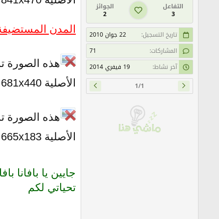
التفاعل
الجوائز
2
3
المدن المستضيفة
تاريخ التسجيل
22 جوان 2010
المشاركات
71
هذه الصورة تم
آخر نشاط
19 فيفري 2014
الأصلية 681x440 .
1/1
هذه الصورة تم
الأصلية 665x183 .
جايين يا بافانا بافان
تحياتي لكم