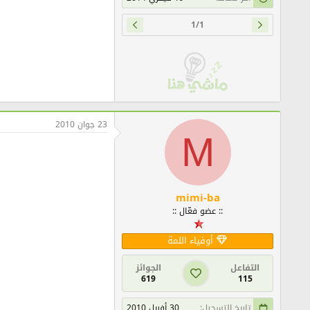
1/1
23 جوان 2010
M
mimi-ba
:: عضو فعّال ::
أوفياء اللمة
التفاعل
الجوائز
619
115
تاريخ التسجيل
30 أفريل 2010