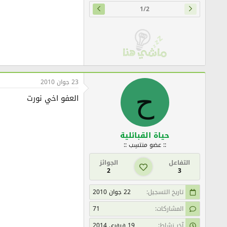
1/2
23 جوان 2010
ح
العفو اخي نورت
حياة القبائلية
:: عضو منتسِب ::
التفاعل
الجوائز
2
3
تاريخ التسجيل
22 جوان 2010
المشاركات
71
آخر نشاط
19 فيفري 2014