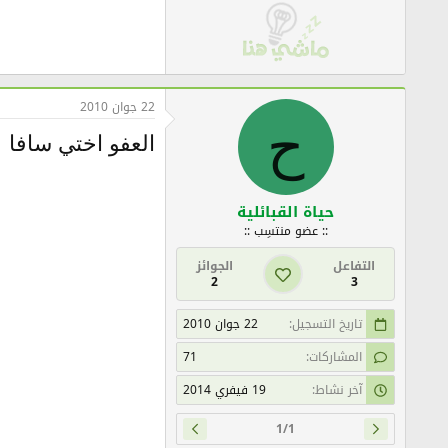
22 جوان 2010
ح
العفو اختي سافا
حياة القبائلية
:: عضو منتسِب ::
التفاعل
الجوائز
2
3
تاريخ التسجيل
22 جوان 2010
المشاركات
71
آخر نشاط
19 فيفري 2014
1/1