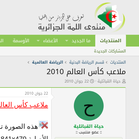
المنتديات
ما الجديد
الأعضاء
الأوسمة
ال
المشاركات الجديدة
المنتديات
قسم الرياضة البدنية
الرياضة العالمية
ملاعب كأس العالم 2010
ك
ت
حياة القبائلية
22 جوان 2010
ا
ا
ت
ر
22 جوان 2010
ب
ي
ح
ا
خ
ملاعب كأس العالم 10
ل
ا
م
ل
و
ن
ض
ش
حياة القبائلية
هذه الصورة تم
و
ر
:: عضو منتسِب ::
ع
الأصلية 841x470 .