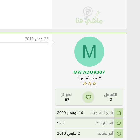
22 جوان 2010
M
MATADOR007
:: عضو مُتميز ::
التفاعل
الجوائز
67
2
تاريخ التسجيل
16 نوفمبر 2009
المشاركات
523
آخر نشاط
2 مارس 2013