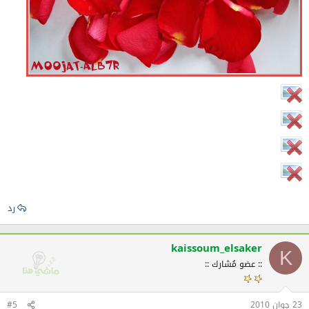
رد
kaissoum_elsaker
K
:: عضو مُشارك ::
23 جوان 2010
#5