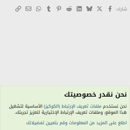
X
Facebook
Bluesky
LinkedIn
Reddit
Pinterest
Tumblr
WhatsApp
رابط
البريد الإلكترو
شارك:
نحن نقدر خصوصيتك
منتدى الترحيب والمناسبات
نحن نستخدم
ملفات تعريف الإرتباط (الكوكيز)
الأساسية لتشغيل
الكوكيز
هذا الموقع، وملفات تعريف الإرتباط الإختيارية لتعزيز تجربتك.
اتصل بنا
شروط الاستخدام
سياسة الخصوصية
مساعدة
R
اطلع على المزيد من المعلومات وقم بتعيين تفضيلاتك
S
S
الساعة معتمدة بتوقيت (UTC+01:00). تم تحميل الصفحة على: 8:17 صباحًا.