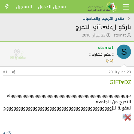
تسجيل الدخول
التسجيل
منتدى الترحيب والمناسبات
باركو لgift♥dz التخرج
ك
ت
stsmat
23 جوان 2010
ا
ا
ت
ر
stsmat
S
ب
ي
:: عضو مُشارك ::
ا
خ
ل
ا
م
ل
23 جوان 2010
و
ن
#1
ض
ش
GIFT♥DZ
و
ر
ع
مبرووووووووووووووووووووووووووووووووووووووووووووووووك
التخرج من الجامعة
لعقوبة للزووووووووووووووووووووووووووووووووووووووووووووج
رد