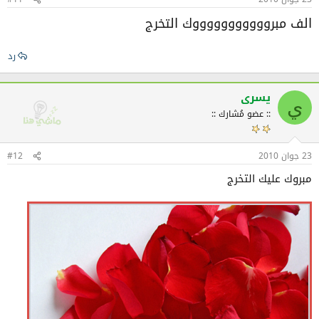
الف مبروووووووووووك التخرج
رد
يسرى
ي
:: عضو مُشارك ::
23 جوان 2010
#12
مبروك عليك التخرج