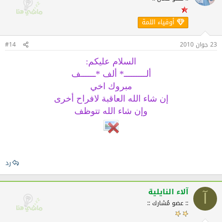
أوفياء اللمة
23 جوان 2010
#14
السلام عليكم:
ألـــــــــ* ألف *ــــــف
مبروك اخي
إن شاء الله العاقبة لافراح أخرى
وإن شاء الله تتوظف
رد
آلاء النايلية
آ
:: عضو مُشارك ::