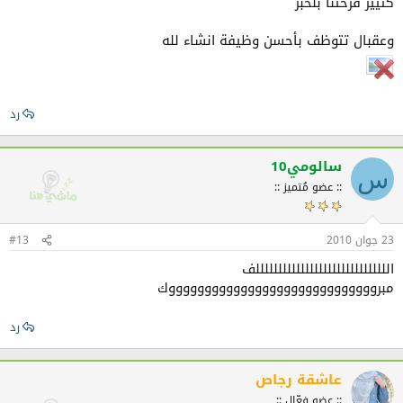
كتيير فرحتنا بلخبر
وعقبال تتوظف بأحسن وظيفة انشاء لله
رد
سالومي10
س
:: عضو مُتميز ::
23 جوان 2010
#13
اللللللللللللللللللللللللللللللف
مبروووووووووووووووووووووووووووووك
رد
عاشقة رجاص
:: عضو فعّال ::