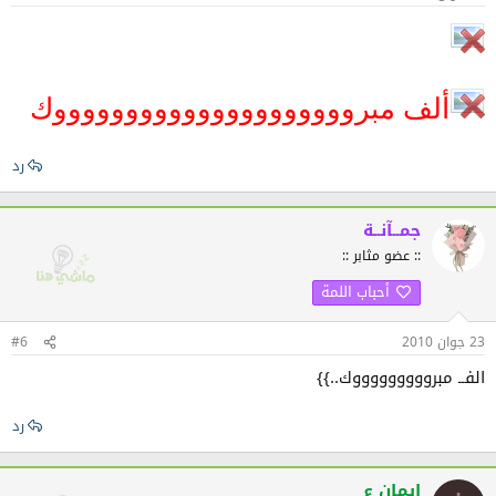
ألف مبروووووووووووووووووووووك
رد
جمــآنــة
:: عضو مثابر ::
أحباب اللمة
23 جوان 2010
#6
الفــ مبروووووووووك..}}
رد
ايمان ع