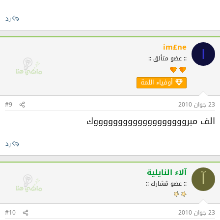
رد
im£ne
I
:: عضو متألق ::
أوفياء اللمة
23 جوان 2010
#9
الف مبروووووووووووووووووووك
رد
آلاء النايلية
آ
:: عضو مُشارك ::
23 جوان 2010
#10