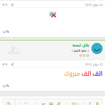
23 جوان 2010
#15
رد
بلال تبسه
ب
:: عضو مُتميز ::
23 جوان 2010
#16
الف
الف
مبروك
رد