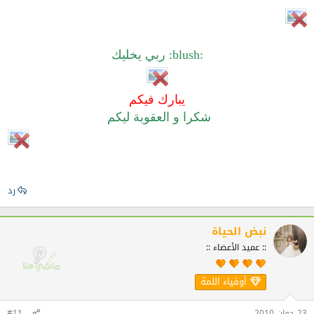
:blush: ربي يخليك
يبارك فيكم
شكرا و العقوبة ليكم
رد
نبض الحياة
:: عميد الأعضاء ::
أوفياء اللمة
23 جوان 2010
#11