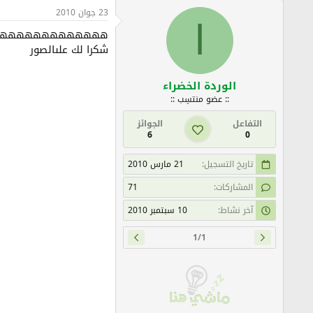
23 جوان 2010
ا
هههههههههههههههه
شكرا لك علىالصور
الوردة الخضراء
:: عضو منتسِب ::
التفاعل
الجوائز
6
0
تاريخ التسجيل
21 مارس 2010
المشاركات
71
آخر نشاط
10 سبتمبر 2010
1/1