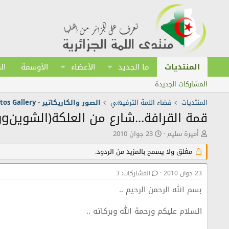
المنتديات
ما الجديد
الأعضاء
الأوسمة
ال
المشاركات الجديدة
المنتديات
فضاء اللمة الترفيهي
الصور والكاريكاتير - Photos Gallery
قمة القرافة...شارع من العلكة(الشوينgوم)
ك
ت
أميرة سليم
23 جوان 2010
ا
ا
ت
ر
مغلق ولا يسمح بالمزيد من الردود.
ب
ي
ا
خ
23 جوان 2010
المشاركات: 3
ل
ا
م
ل
بسم الله الرحمن الرحيم ..
و
ن
ض
ش
السلام عليكم ورحمة الله وبركاته ..
و
ر
ع