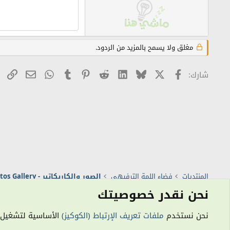
مغلق ولا يسمح بالمزيد من الردود.
X
Facebook
Bluesky
LinkedIn
Reddit
Pinterest
Tumblr
WhatsApp
راب
البريد ال
شارك:
المنتديات
فضاء اللمة الترفيهي
الصور والكاريكاتير - Photos Gallery
نحن نقدر خصوصيتك
الكوكيز
نحن نستخدم
ملفات تعريف الإرتباط (الكوكيز)
الأساسية لتشغيل هذ
المن