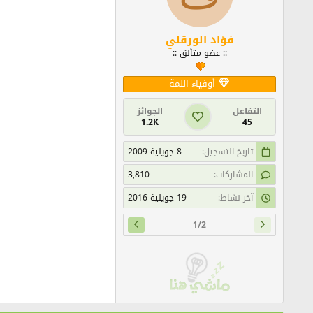
فؤاد الورقلي
:: عضو متألق ::
أوفياء اللمة
التفاعل
الجوائز
1.2K
45
تاريخ التسجيل
8 جويلية 2009
المشاركات
3,810
آخر نشاط
19 جويلية 2016
1/2