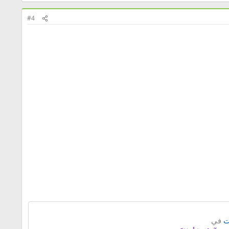
#4
ت
في