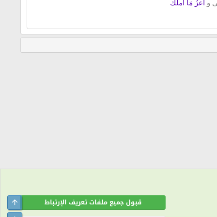
ي و
آعزُ مَا أملكَ
اتصل بنا
شروط الاستخدام
سياسة الخصوصية
مساعدة
R
S
Top
قبول جميع ملفات تعريف الإرتباط
S
سه.