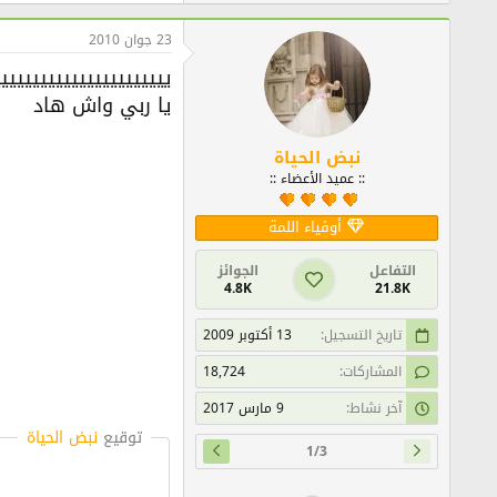
23 جوان 2010
ييييييييييييييييييييي
يا ربي واش هاد
نبض الحياة
:: عميد الأعضاء ::
أوفياء اللمة
التفاعل
الجوائز
4.8K
21.8K
تاريخ التسجيل
13 أكتوبر 2009
المشاركات
18,724
آخر نشاط
9 مارس 2017
توقيع
نبض الحياة
1/3