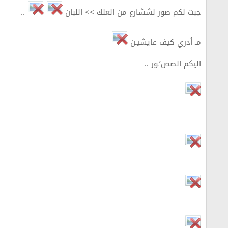
جبت لكم صور لششارع من العلك >> اللبان
..
مـ أدري كيف عايشيـن
اليكم الصص’ـور ..