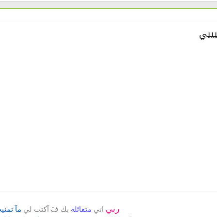
ييييي
ربي
اني
متفائلة
بك فَ آكتب لي
مآ تمني