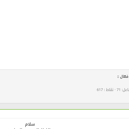
عّال ::
اعل
71
نقاط
617
سلام