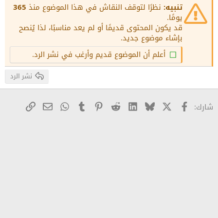
15
Georgia
Justify text
تنبيه:
نظرًا لتوقف النقاش في هذا الموضوع منذ
365
عنوان 3
18
يومًا.
Tahoma
قد يكون المحتوى قديمًا أو لم يعد مناسبًا، لذا يُنصح
22
Times New Roman
بإشاء موضوع جديد.
26
Trebuchet MS
أعلم أن الموضوع قديم وأرغب في نشر الرد.
Verdana
نشر الرد
X
Facebook
Bluesky
LinkedIn
Reddit
Pinterest
Tumblr
WhatsApp
رابط
البريد الإلكترو
شارك: