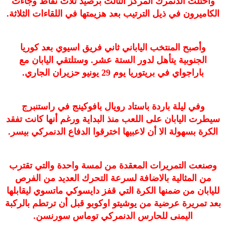
واحتلت الدنمرك المركز الثالث برصيد ثلاث نقاط وجاءت
الكاميرون في ذيل الترتيب بعد هزيمتها في اللقاءات الثلاثة.
وأصبح المنتخب الياباني ثاني فريق اسيوي بعد كوريا
الجنوبية يتأهل لدور الستة عشر. وستلتقي اليابان مع
باراجواي في بريتوريا يوم 29 يونيو حزيران الجاري.
وفي ليلة باردة باستاد رويال بافوكينج في راستنبرج
سيطرت اليابان على اللعب منذ البداية ورغم أنها كانت تفقد
الكرة بسهولة الا أن لاعبيها اخترقوا الدفاع الدنمركي بيسر.
وصنعت التمريرات المعقدة من لمسة واحدة والتي تقترب
من المثالية بالاضافة لسرعة التحرك العديد من الفرص
لليابان من ضمنها الكرة التي قفز دايسوكي ماتسوي ليقابلها
بعد تمريرة عرضية من يوشيتو اوكوبو قبل أن ترتطم بالركبة
اليمنى للحارس الدنمركي توماس سورنسن.