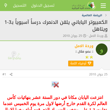
تسجيل الدخول
التسجيل
الرياضة العالمية
الكمبيوتر الياباني يلقن الدنمرك درساً آسيوياً بـ3-1
ويتاهل
ك
ت
وردة الامل
25 جوان 2010
ا
ا
ت
ر
وردة الامل
و
ب
ي
:: عضو فعّال ::
ا
خ
ل
ا
م
ل
أوفياء اللمة
و
ن
ض
ش
25 جوان 2010
#1
و
ر
ع
انتزعت اليابان مكانا في دور الستة عشر بنهائيات كأس
العالم لكرة القدم خارج أرضها لاول مرة يوم الخميس عندما
تغلبت 3-1 على منتخب الدنمرك الذي قدم أداء مخيبا للامال