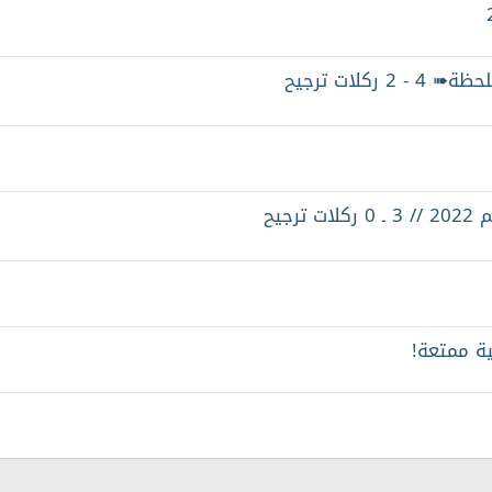
ية ممتعة!