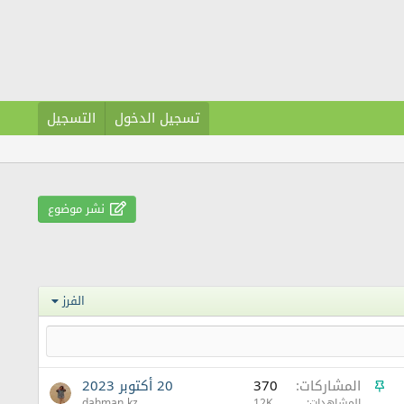
تسجيل الدخول
التسجيل
نشر موضوع
الفرز
م
المشاركات
370
20 أكتوبر 2023
المشاهدات
12K
dahman kz