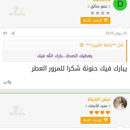
D
:: عضو متألق ::
أوفياء اللمة
25 جوان 2010
#9
قال **بائعة الكبريت**:
يعطيك الصحة...بارك الله فيك
يبارك فيك حنونة شكرا للمرور العطر
رد
نبض الحياة
:: عميد الأعضاء ::
أوفياء اللمة