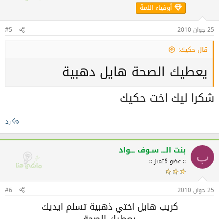
أوفياء اللمة
25 جوان 2010
#5
قال حكيك:
يعطيك الصحة هايل دهبية
شكرا ليك اخت حكيك
رد
بنت الـــ سـوف ـــواد
ب
:: عضو مُتميز ::
25 جوان 2010
#6
كريب هايل اختي ذهبية تسلم ايديك
يعطيك الصحة