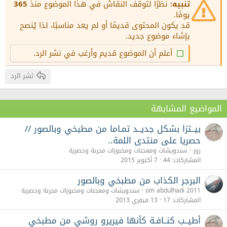
Justify text
تنبيه:
نظرًا لتوقف النقاش في هذا الموضوع منذ
365
عنوان 3
18
يومًا.
Tahoma
قد يكون المحتوى قديمًا أو لم يعد مناسبًا، لذا يُنصح
22
Times New Roman
بإشاء موضوع جديد.
26
Trebuchet MS
أعلم أن الموضوع قديم وأرغب في نشر الرد.
Verdana
نشر الرد
المواضيع المشابهة
بيــتزا بشكل جديــد تمـاما من مطبخي وبالصور //
حصريا على منتدى اللمة..
روز
سندويشات ومعجنات ومخبوزات مجربة وحصرية
المشاركات
44
7 أكتوبر 2015
البرجر الكذاب من مطبخي وبالصور
om abdulhadi 2011
سندويشات ومعجنات ومخبوزات مجربة وحصرية
المشاركات
17
13 فيفري 2013
أطيــب كنــافـة كأنها فيريرو روشي من مطبخي