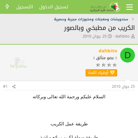
تسجيل الدخول
التسجيل
سندويشات ومعجنات ومخبوزات مجربة وحصرية
الكريب من مطبخي وبالصور
ك
ت
dahbito
25 جوان 2010
ا
ا
ت
ر
dahbito
ب
ي
D
ا
خ
:: عضو متألق ::
ل
ا
م
ل
أوفياء اللمة
و
ن
ض
ش
و
ر
25 جوان 2010
#1
ع
السلام عليكم ورحمة الله تعالى وبركاته
طريقة عمل الكريب
طريقة سهلة لكريب رائع و لذيذ