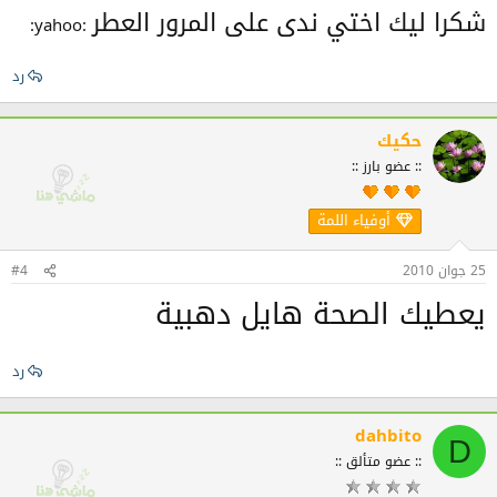
شكرا ليك اختي ندى على المرور العطر
:yahoo:
رد
حكيك
:: عضو بارز ::
أوفياء اللمة
25 جوان 2010
#4
يعطيك الصحة هايل دهبية
رد
dahbito
D
:: عضو متألق ::