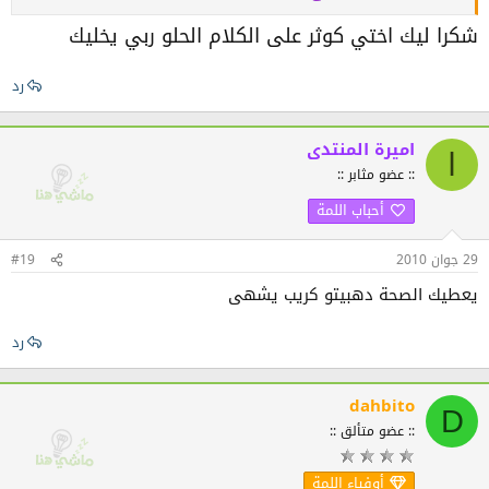
شكرا ليك اختي كوثر على الكلام الحلو ربي يخليك
رد
اميرة المنتدى
ا
:: عضو مثابر ::
أحباب اللمة
29 جوان 2010
#19
يعطيك الصحة دهبيتو كريب يشهى
رد
dahbito
D
:: عضو متألق ::
أوفياء اللمة