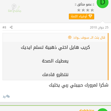
D
:: عضو متألق ::
أوفياء اللمة
25 جوان 2010
#8
قال بنت الـــ سـوف ـــواد:
كريب هايل اختي ذهبية تسلم ايديك
يعطيك الصحة
ننتظرو قادمك
شكرا لمرورك حبيبتي ربي يخليك
رد
dahbito