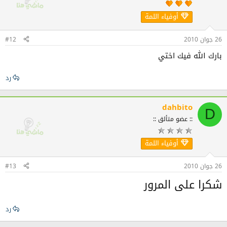
أوفياء اللمة
26 جوان 2010
#12
بارك الله فيك اختي
رد
dahbito
D
:: عضو متألق ::
أوفياء اللمة
26 جوان 2010
#13
شكرا على المرور
رد