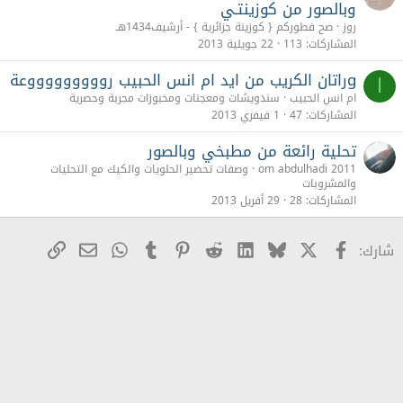
وبالصور من كوزينتـي
روز
صح فطوركم { كوزينة جزائرية } - أرشيف1434هـ
المشاركات
113
22 جويلية 2013
gراتان الكريب من ايد ام انس الحبيب روووووووووعة
ا
ام انس الحبيب
سندويشات ومعجنات ومخبوزات مجربة وحصرية
المشاركات
47
1 فيفري 2013
تحلية رائعة من مطبخي وبالصور
om abdulhadi 2011
وصفات تحضير الحلويات والكيك مع التحليات
والمشروبات
المشاركات
28
29 أفريل 2013
X
Facebook
Bluesky
LinkedIn
Reddit
Pinterest
Tumblr
WhatsApp
رابط
البريد الإلكترو
شارك: