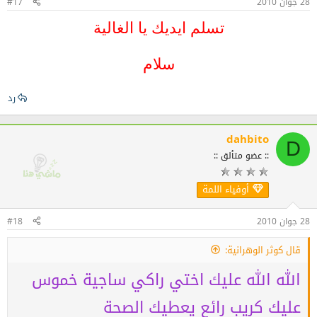
28 جوان 2010
#17
تسلم ايديك يا الغالية
سلام
رد
dahbito
D
:: عضو متألق ::
أوفياء اللمة
28 جوان 2010
#18
قال كوثر الوهرانية:
الله الله عليك اختي راكي ساجية خموس
عليك كريب رائع يعطيك الصحة