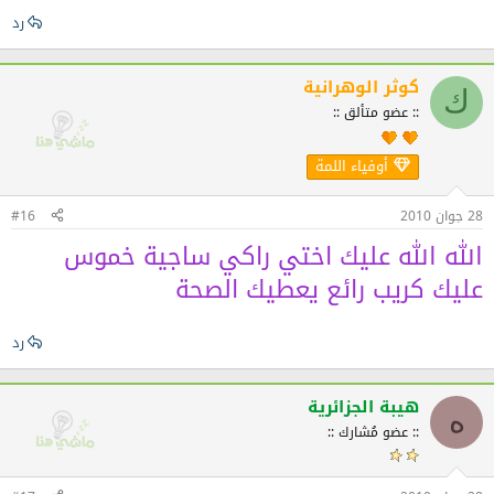
رد
كوثر الوهرانية
ك
:: عضو متألق ::
أوفياء اللمة
28 جوان 2010
#16
الله الله عليك اختي راكي ساجية خموس
عليك كريب رائع يعطيك الصحة
رد
هيبة الجزائرية
ه
:: عضو مُشارك ::