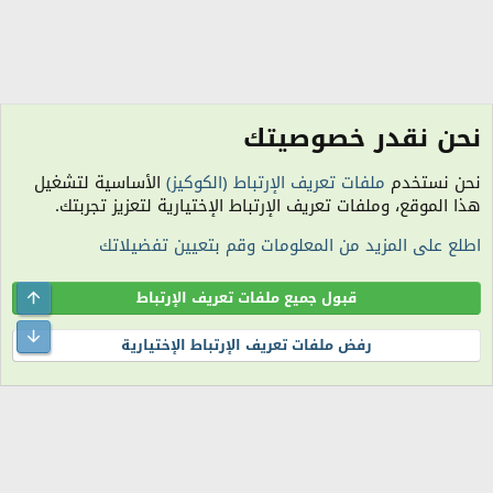
نحن نقدر خصوصيتك
سندويشات ومعجنات ومخبوزات مجربة وحصرية
نحن نستخدم
ملفات تعريف الإرتباط (الكوكيز)
الأساسية لتشغيل
الكوكيز
هذا الموقع، وملفات تعريف الإرتباط الإختيارية لتعزيز تجربتك.
اتصل بنا
شروط الاستخدام
سياسة الخصوصية
مساعدة
R
اطلع على المزيد من المعلومات وقم بتعيين تفضيلاتك
S
S
الساعة معتمدة بتوقيت (UTC+01:00). تم تحميل الصفحة على: 4:07 صباحًا.
المنتدى غير مسؤول عن أي اتفاق تجاري أو تعاوني بين الأعضاء، فعلى كل شخص تحمل
Top
قبول جميع ملفات تعريف الإرتباط
مسئولية نفسه.
التعليقات المنشورة لا تعبر عن رأي منتدى اللمة الجزائرية ولا نتحمل أي مسؤولية حيال
ttom
رفض ملفات تعريف الإرتباط الإختيارية
ذلك (ويتحمل كاتبها مسؤولية النشر).
®
Community platform by XenForo
© 2010-2026 XenForo Ltd.