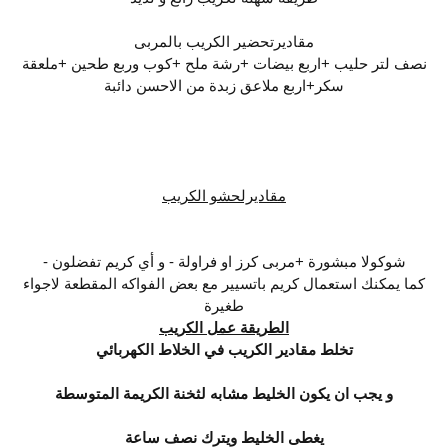
مقاديرتحضير الكريب بالمربى
نصف لتر حليب +اربع بيضات +رشة ملح +كوب وربع طحين +ملعقة
سكر+اربع ملاعق زبدة من الاحسن دائبة
مقاديرلحشو الكريب
شوكولا مبشورة +مربى كرز او فراولة - و أي كريم تفضلون -
كما يمكنك استعمال كريم باتسيير مع بعض الفواكه المقطعة لاجواء
طغيرة
الطريقة عمل الكريب
تخلط مقادير الكريب في الخلاط الكهربائي
و يجب ان يكون الخليط مشابه لثخنة الكريمة المتوسطة
يغطى الخليط ويترك نصف ساعة