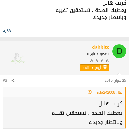
كريب هايل
يعطيك الصحة . تستحقين تقييم
وبانتظار جديدك
رد
dahbito
D
:: عضو متألق ::
أوفياء اللمة
25 جوان 2010
#3
قال nada242008:
كريب هايل
يعطيك الصحة . تستحقين تقييم
وبانتظار جديدك