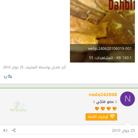
240620106019-001.webp
160.1 KB · المشاهدات: 55
آخر تعديل بواسطة المشرف:
25 جوان 2010
رد
nada242008
N
:: عضو مَلكِي ::
أوفياء اللمة
25 جوان 2010
#2