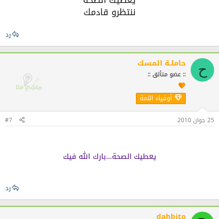
ننتظرو قادمك
رد
حاملـة المسك
ح
:: عضو متألق ::
أوفياء اللمة
25 جوان 2010
#7
يعطيك الصحة...بارك الله فيك
رد
dahbito