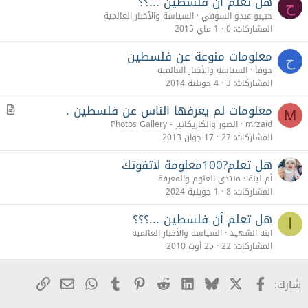
هل تعلم أن فلسطين ...؟؟
ح
حبيبو عبدو السوفي
السياسة والأخبار العالمية
المشاركات
0
1 ماي 2015
معلومات منوعة عن فلسطين
ح
حوفأ
السياسة والأخبار العالمية
المشاركات
3
4 جويلية 2014
معلومات لم يعرفها الناس عن فلسطين .
م
M
ق
mrzaid
الصور والكاريكاتير - Photos Gallery
ا
المشاركات
27
17 جوان 2013
ل
هل تعلم?100معلومة لاتفوتك
أم لينة
منتدى العلوم والمعرفة
المشاركات
8
1 جويلية 2024
هل تعلم أن فلسطين ...؟؟؟
ا
ابنة الشهيد
السياسة والأخبار العالمية
المشاركات
22
25 أوت 2010
X
Facebook
Bluesky
LinkedIn
Reddit
Pinterest
Tumblr
WhatsApp
رابط
البريد الإلكترو
شارك: