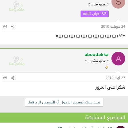
S
:: عضو مثابر ::
أحباب اللمة
24 جويلية 2010
#4
+تقيييييييييييييييييييييييييييييييييييم
aboudakka
A
:: عضو مُشارك ::
27 أوت 2010
#5
شكرا على المرور
يجب عليك تسجيل الدخول أو التسجيل للرد هنا.
المواضيع المشابهة