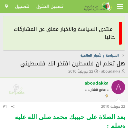
تسجيل الدخول
التسجيل
منتدى السياسة والاخبار مغلق عن المشاركات
حاليا
السياسة والأخبار العالمية
هل تعلم أن فلسطين افتخر انك فلسطيني
ك
ت
aboudakka
22 جويلية 2010
ا
ا
ت
ر
aboudakka
A
ب
ي
:: عضو مُشارك ::
ا
خ
ل
ا
م
ل
22 جويلية 2010
و
ن
#1
ض
ش
بعد الصلاة على حبيبك محمد صلى الله عليه
و
ر
ع
وسلم :