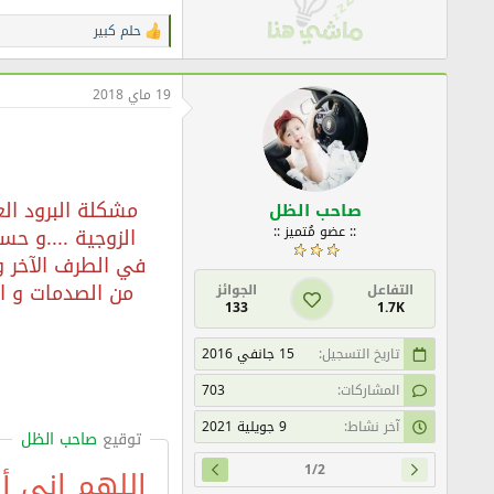
حلم كبير
ا
ل
ت
ف
19 ماي 2018
ا
ع
ل
ا
ت
:
مشكلة البرود الع
صاحب الظل
الزوجية ....و ح
:: عضو مُتميز ::
في الطرف الآخر و
من الصدمات و اك
التفاعل
الجوائز
133
1.7K
تاريخ التسجيل
15 جانفي 2016
المشاركات
703
آخر نشاط
9 جويلية 2021
توقيع
صاحب الظل
1/2
اللهم إني أ