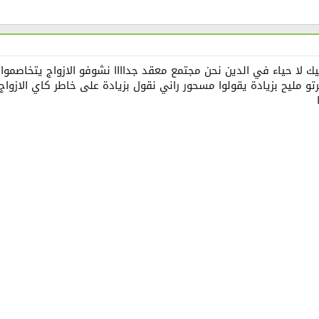
ك لا حياء في الدين نحن مجتمع معقد جداااا نشوفو الازواج يتخاصموا 
و مليح بزيادة يقولوا مسحور راني نقول بزيادة على خاطر كاي الازوا