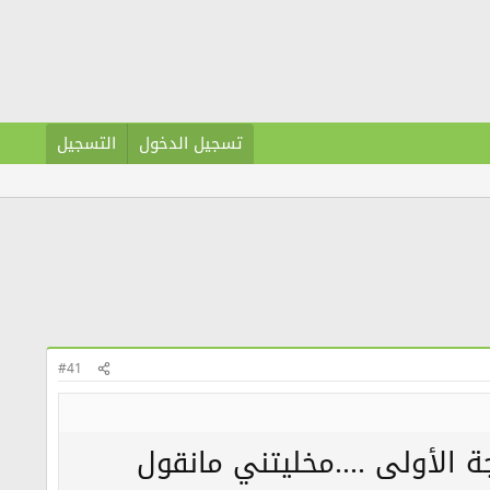
تسجيل الدخول
التسجيل
#41
ة الأولى ....مخليتني مانقول