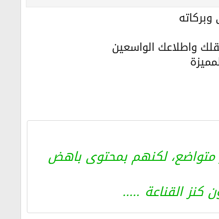
 وبركاته
لزوجين في مرحلة ما قبل الزواج ، إذ يكتفي
ا يصب في سياق الحقوق متناسين الواجبات التي
عقلك واطلاعك الواسعين
مميزة
قدير والاحترام لها ولأنوثتها لما توقفت يوما عن
ادي كل ما سيهدد فشل العلاقة ...
هر متواضع، لكنهم بمحتوى باهض
نز القناعة .....