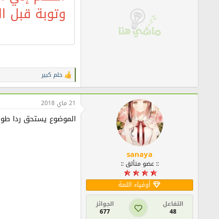
وتوبة قبل ا
حلم كبير
ا
ل
ت
ف
21 ماي 2018
ا
ع
الموضوع يستحق ردا طويل
ل
ا
ت
:
sanaya
:: عضو متألق ::
أوفياء اللمة
التفاعل
الجوائز
677
48