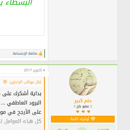
البسطاء ي
صانعة الإبتسامة
ا
ل
ت
ف
4 أكتوبر 2017
ا
ع
قال مواكب الراحلين:
ل
ا
بداية أشكرك على ه
ت
:
حلم كبير
البرود العاطفي ..
:: عضو بارز ::
على الأرجح في مو
أوفياء اللمة
كل هذه العوامل تس