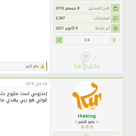
تاريخ التسجيل
8 ديسمبر 2016
المشاركات
3,397
آخر نشاط
9 أكتوبر 2021
1/3
حلم كبير
ا
ل
ت
ف
24 ماي 2018
ا
ع
إعذروني لست متزوج حتى
ل
قولي هو ربي يهدي ما
ا
ت
:
theking
:: عضو مُتميز ::