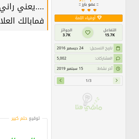
....يعني ران
:: عضو بارز ::
فمابالك العلا
أوفياء اللمة
التفاعل
الجوائز
3.7K
15.7K
تاريخ التسجيل
24 ديسمبر 2016
المشاركات
5,002
آخر نشاط
15 سبتمبر 2019
1/3
توقيع
حلم كبير