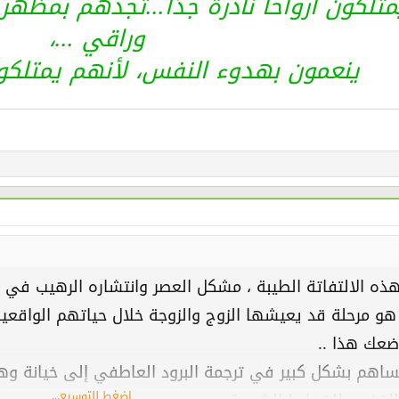
متلكون أرواحا نادرة جدًا...تجدهم بمظ
وراقي ...،
ينعمون بهدوء النفس، لأنهم يمتلكون ك
ذه الالتفاتة الطيبة ، مشكل العصر وانتشاره الرهيب في ال
. هو مرحلة قد يعيشها الزوج والزوجة خلال حياتهم الواقعي
ضعك هذا ..
اهم بشكل كبير في ترجمة البرود العاطفي إلى خيانة وهي
إضغط للتوسيع...