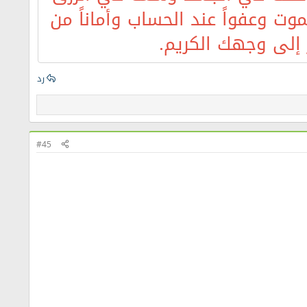
ت وعفواً عند الحساب وأماناً من
ر إلى وجهك الكريم.
رد
#45