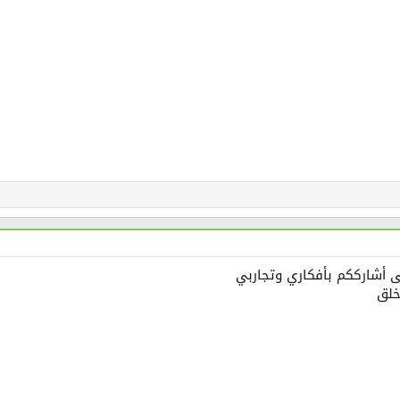
 أشارككم بأفكاري وتجاربي
خلق