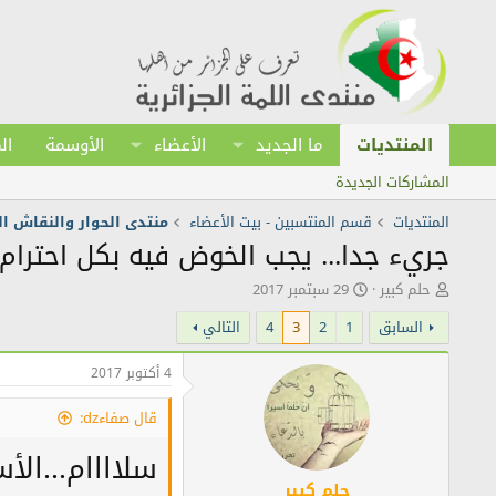
المنتديات
ما الجديد
الأعضاء
الأوسمة
ال
المشاركات الجديدة
المنتديات
قسم المنتسبين - بيت الأعضاء
منتدى الحوار والنقاش ا
جريء جدا... يجب الخوض فيه بكل احترام ا
ك
ت
حلم كبير
29 سبتمبر 2017
ا
ا
السابق
1
2
3
4
التالي
ت
ر
ب
ي
ا
خ
4 أكتوبر 2017
ل
ا
م
ل
قال صفاءdz:
و
ن
ض
ش
سلاااام...ال
و
ر
ع
حلم كبير