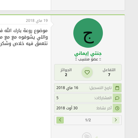
19 ماي 2018
ج
موضوع روعة بارك الله في
واللي يشوفوه مع مع مرت
نتعمق فيه خلاص وشكرا
جنتي إيماني
:: عضو منتسِب ::
التفاعل
الجوائز
2
7
تاريخ التسجيل
16 ماي 2018
المشاركات
5
آخر نشاط
30 أوت 2018
1/2