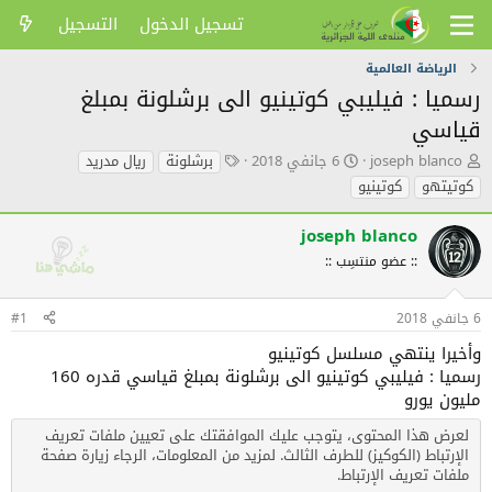
تسجيل الدخول
التسجيل
الرياضة العالمية
رسميا : فيليبي كوتينيو الى برشلونة بمبلغ
قياسي
ك
ت
ا
joseph blanco
6 جانفي 2018
برشلونة
ريال مدريد
ا
ا
ل
كوتيتهو
كوتينيو
ت
ر
ك
ب
ي
ل
joseph blanco
ا
خ
م
ل
ا
ا
:: عضو منتسِب ::
م
ل
ت
و
ن
ا
ض
ش
ل
6 جانفي 2018
#1
و
ر
د
وأخيرا ينتهي مسلسل كوتينيو
ع
ل
رسميا : فيليبي كوتينيو الى برشلونة بمبلغ قياسي قدره 160
ا
ل
مليون يورو
ي
لعرض هذا المحتوى، يتوجب عليك الموافقتك على تعيين ملفات تعريف
ة
الإرتباط (الكوكيز) للطرف الثالث. لمزيد من المعلومات، الرجاء زيارة
صفحة
ملفات تعريف الإرتباط
.