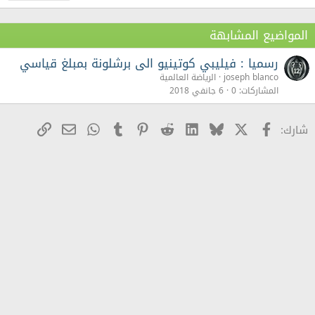
المواضيع المشابهة
رسميا : فيليبي كوتينيو الى برشلونة بمبلغ قياسي
joseph blanco
الرياضة العالمية
المشاركات
0
6 جانفي 2018
X
Facebook
Bluesky
LinkedIn
Reddit
Pinterest
Tumblr
WhatsApp
رابط
البريد الإلكترو
شارك: