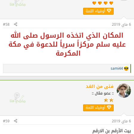
أوفياء اللمة
6 ماي 2019
#58
المكان الذي اتخذه الرسول صلى الله
عليه سلم مركزاً سرياً للدعوة في مكة
المكرمة
sami44
ا
ل
ت
ف
فتى من الغد
ا
:: عضو فعّال ::
ع
ل
ا
أوفياء اللمة
ت
:
6 ماي 2019
#59
بيت الأرقم بن الارقم