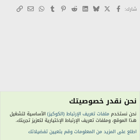
X
Facebook
Bluesky
LinkedIn
Reddit
Pinterest
Tumblr
WhatsApp
رابط
البريد الإلكترو
شارك:
نحن نقدر خصوصيتك
ركن المسابقات الرمضانية - أرشيف 1440هـ
نحن نستخدم
ملفات تعريف الإرتباط (الكوكيز)
الأساسية لتشغيل
الكوكيز
هذا الموقع، وملفات تعريف الإرتباط الإختيارية لتعزيز تجربتك.
اتصل بنا
شروط الاستخدام
سياسة الخصوصية
مساعدة
R
اطلع على المزيد من المعلومات وقم بتعيين تفضيلاتك
S
S
الساعة معتمدة بتوقيت (UTC+01:00). تم تحميل الصفحة على: 12:13 مساءً.