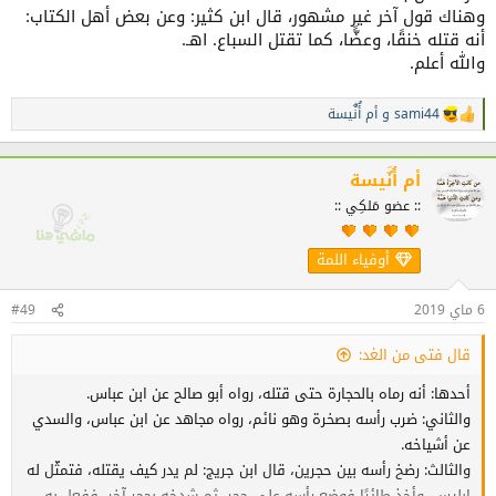
وهناك قول آخر غير مشهور، قال ابن كثير: وعن بعض أهل الكتاب:
أنه قتله خنقًا، وعضًّا، كما تقتل السباع. اهـ.
والله أعلم.
sami44
و
أم أُنٌَيسة
ا
ل
ت
ف
أم أُنٌَيسة
ا
:: عضو مَلكِي ::
ع
ل
ا
أوفياء اللمة
ت
:
6 ماي 2019
#49
قال فتى من الغد:
أحدها: أنه رماه بالحجارة حتى قتله، رواه أبو صالح عن ابن عباس.
والثاني: ضرب رأسه بصخرة وهو نائم، رواه مجاهد عن ابن عباس، والسدي
عن أشياخه.
والثالث: رضخ رأسه بين حجرين، قال ابن جريج: لم يدر كيف يقتله، فتمثّل له
إِبليس، وأخذ طائِرًا فوضع رأسه على حجر، ثم شدخه بحجر آخر، ففعل به