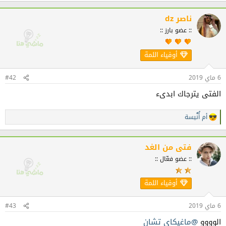
ت
ف
ناصر dz
ا
:: عضو بارز ::
ع
ل
ا
أوفياء اللمة
ت
:
6 ماي 2019
#42
الفتى يترجاك ابدىء
أم أُنٌَيسة
ا
ل
ت
ف
فتى من الغد
ا
:: عضو فعّال ::
ع
ل
ا
أوفياء اللمة
ت
:
6 ماي 2019
#43
الوووو
@ماغيكاي تشان