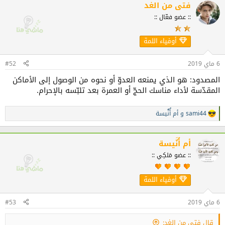
ف
فتى من الغد
ا
:: عضو فعّال ::
ع
ل
ا
أوفياء اللمة
ت
:
6 ماي 2019
#52
المصدود: هو الذي يمنعه العدوّ أو نحوه من الوصول إلى الأماكن
المقدّسة لأداء مناسك الحجّ أو العمرة بعد تلبّسه بالإحرام.
sami44
و
أم أُنٌَيسة
ا
ل
ت
ف
أم أُنٌَيسة
ا
:: عضو مَلكِي ::
ع
ل
ا
أوفياء اللمة
ت
:
6 ماي 2019
#53
قال فتى من الغد: