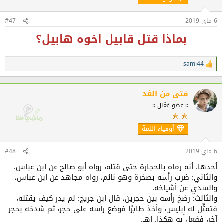
:
6 ماي 2019
#47
بماذا قتل قابيل اخوه هابيل؟
sami44
ا
ل
ت
ف
فتى من الغد
ا
:: عضو فعّال ::
ع
ل
ا
أوفياء اللمة
ت
:
6 ماي 2019
#48
أحدها: أنه رماه بالحجارة حتى قتله، رواه أبو صالح عن ابن عباس.
والثاني: ضرب رأسه بصخرة وهو نائم، رواه مجاهد عن ابن عباس،
والسدي عن أشياخه.
والثالث: رضخ رأسه بين حجرين، قال ابن جريج: لم يدر كيف يقتله،
فتمثّل له إِبليس، وأخذ طائِرًا فوضع رأسه على حجر، ثم شدخه بحجر
آخر، ففعل به هكذا. اهـ.