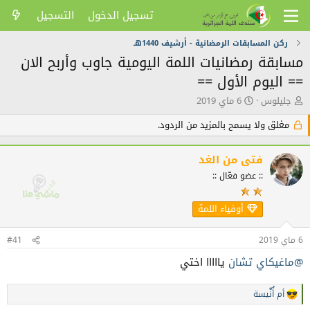
تسجيل الدخول
التسجيل
ركن المسابقات الرمضانية - أرشيف 1440هـ
مسابقة رمضانيات اللمة اليومية جاوب وأربح الان
== اليوم الأول ==
ك
ت
جليلوس
6 ماي 2019
ا
ا
ت
ر
مغلق ولا يسمح بالمزيد من الردود.
ب
ي
ا
خ
فتى من الغد
ل
ا
م
ل
:: عضو فعّال ::
و
ن
ض
ش
أوفياء اللمة
و
ر
ع
6 ماي 2019
#41
@ماغيكاي تشان
يااااا اختي
أم أُنٌَيسة
ا
ل