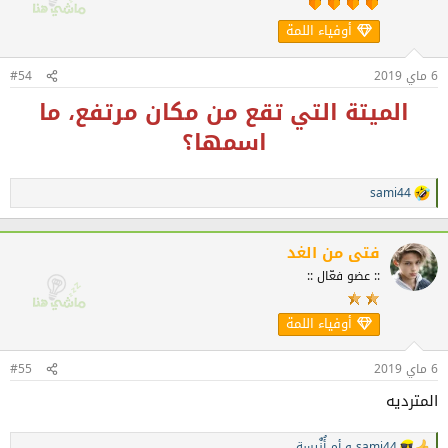
أوفياء اللمة
6 ماي 2019
#54
الميتة التي تقع من مكان مرتفع، ما
اسمها؟
sami44
ا
ل
ت
ف
فتى من الغد
ا
:: عضو فعّال ::
ع
ل
ا
أوفياء اللمة
ت
:
6 ماي 2019
#55
المترديه
sami44
و
أم أُنٌَيسة