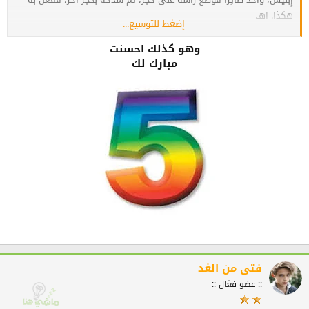
هكذا. اهـ.
إضغط للتوسيع...
وهناك قول آخر غير مشهور، قال ابن كثير: وعن بعض أهل الكتاب: أنه
قتله خنقًا، وعضًّا، كما تقتل السباع. اهـ.
وهو كذلك احسنت
مبارك لك
والله أعلم.
فتى من الغد
:: عضو فعّال ::