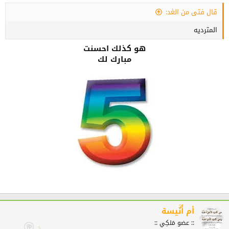
قال فتى من الغد:
المترديه
هو كذلك احسنت
مبارك لك
أم أُنٌَيسة
:: عضو مَلكِي ::