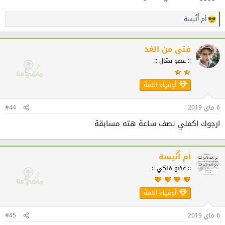
أم أُنٌَيسة
ا
ل
ت
ف
فتى من الغد
ا
:: عضو فعّال ::
ع
ل
ا
أوفياء اللمة
ت
:
6 ماي 2019
#44
ارجوك اكملي نصف ساعة هته مسابقة
أم أُنٌَيسة
:: عضو مَلكِي ::
أوفياء اللمة
6 ماي 2019
#45