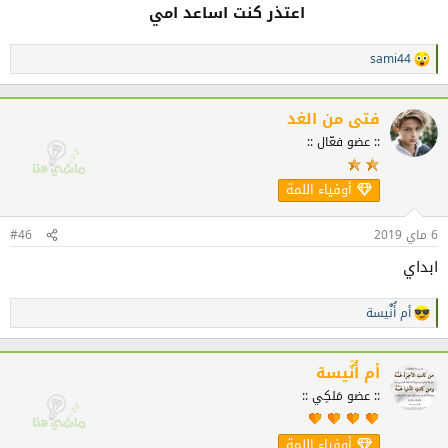
اعتذر كنت اساعد امي
sami44
ا
ل
ت
ف
فتى من الغد
ا
:: عضو فعّال ::
ع
ل
ا
أوفياء اللمة
ت
:
6 ماي 2019
#46
ابداي
أم أُنٌَيسة
ا
ل
ت
ف
أم أُنٌَيسة
ا
:: عضو مَلكِي ::
ع
ل
ا
أوفياء اللمة
ت