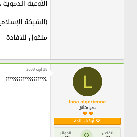
الأوعية الدموية
(الشبكة الإسلامية) الإث
منقول للافادة
28 أوت 2008
L
.؟؟؟؟؟؟؟؟؟؟؟؟؟؟؟؟؟؟؟
lana algerienne
:: عضو متألق ::
أوفياء اللمة
التفاعل
الجوائز