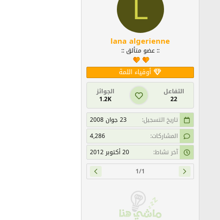
L
lana algerienne
:: عضو متألق ::
أوفياء اللمة
التفاعل
الجوائز
1.2K
22
تاريخ التسجيل
23 جوان 2008
المشاركات
4,286
آخر نشاط
20 أكتوبر 2012
1/1