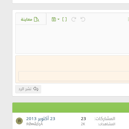
معاينة
حفظ المسودة
س
ة GIF
ارات إضافية...
تراجع
إعادة
تبديل محرر النص
المسودات
حذف المسودة
نشر الرد
المشاركات
23
23 أكتوبر 2013
Я
المشاهدات
2K
ЯǾᵯẫḭṧşẰ