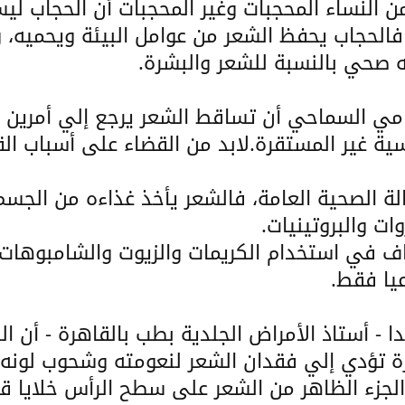
ن النساء المحجبات وغير المحجبات أن الحجاب ل
الحجاب يحفظ الشعر من عوامل البيئة ويحميه، و
 صحي بالنسبة للشعر والبشرة.
مي السماحي أن تساقط الشعر يرجع إلي أمرين لا
فسية غير المستقرة.لابد من القضاء على أسباب الق
الة الصحية العامة، فالشعر يأخذ غذاءه من الجسم
ات والبروتينيات.
راف في استخدام الكريمات والزيوت والشامبوهات
يا فقط.
ا - أستاذ الأمراض الجلدية بطب بالقاهرة - أن ا
 تؤدي إلي فقدان الشعر لنعومته وشحوب لونه و
الجزء الظاهر من الشعر على سطح الرأس خلايا ق