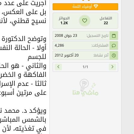
أجريت على عدد م
أوفياء اللمة
بل على العكس، ف
نسيج قطني، لأنه
التفاعل
الجوائز
1.2K
22
تاريخ التسجيل
23 جوان 2008
وتوضح الدكتورة 
أولا - الحالة الن
المشاركات
4,286
للجسم
آخر نشاط
20 أكتوبر 2012
والثاني - هو الح
1/1
الفاكهة و الخضرو
ثالثا - عدم الإس
على مرتين أسبوع
ويؤكد د. محمد ند
بالشمس المباشرة
في تغذيته، لأن 