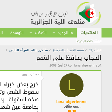
المنتديات
ما الجديد
الأعضاء
الأوسمة
ال
المشاركات الجديدة
المنتديات
قسم الأسرة والمجتمع
منتدى عالم المرأة الخاص
الحجاب يحافظ على الشعر
ك
ت
lana algerienne
27 أوت 2008
ا
ا
ت
ر
27 أوت 2008
ب
ي
L
خرج بعض خبراء ال
ا
خ
ل
ا
سقوط الشعر، وتش
م
ل
و
ن
هذه المقولة يرد 
ض
ش
lana algerienne
بجامعة عين شمس 
و
ر
:: عضو متألق ::
ع