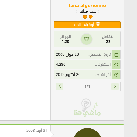
lana algerienne
:: عضو متألق ::
أوفياء اللمة
التفاعل
الجوائز
1.2K
22
تاريخ التسجيل
23 جوان 2008
المشاركات
4,286
آخر نشاط
20 أكتوبر 2012
1/1
31 أوت 2008