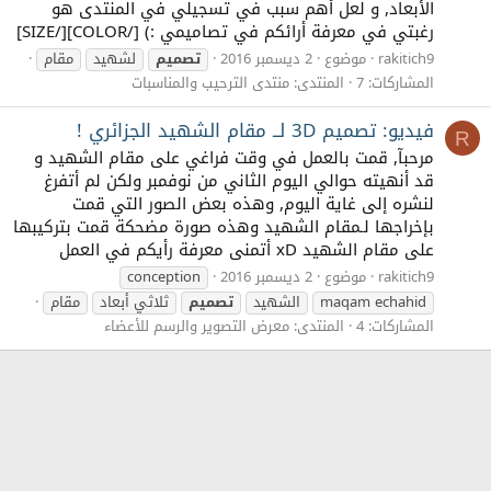
الأبعاد, و لعل أهم سبب في تسجيلي في المنتدى هو
رغبتي في معرفة أرائكم في تصاميمي :) [/COLOR][/SIZE]
rakitich9
موضوع
2 ديسمبر 2016
تصميم
لشهيد
مقام
المشاركات: 7
المنتدى:
منتدى الترحيب والمناسبات
فيديو: تصميم 3D لــ مقام الشهيد الجزائري !
R
مرحبآ, قمت بالعمل في وقت فراغي على مقام الشهيد و
قد أنهيته حوالي اليوم الثاني من نوفمبر ولكن لم أتفرغ
لنشره إلى غاية اليوم, وهذه بعض الصور التي قمت
بإخراجها لـمقام الشهيد وهذه صورة مضحكة قمت بتركيبها
على مقام الشهيد xD أتمنى معرفة رأيكم في العمل
rakitich9
موضوع
2 ديسمبر 2016
conception
maqam echahid
الشهيد
تصميم
ثلاثي أبعاد
مقام
المشاركات: 4
المنتدى:
معرض التصوير والرسم للأعضاء