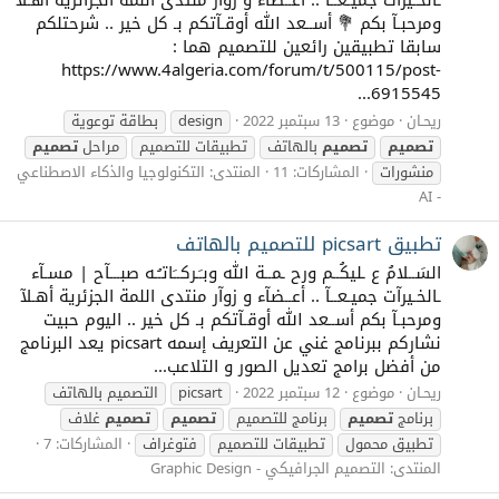
ومرحبـآ بكم 💐 أســعد الله أوقـآتكم بـ كل خير .. شرحتلكم
سابقا تطبيقين رائعين للتصميم هما :
https://www.4algeria.com/forum/t/500115/post-
6915545...
ريحـان
موضوع
13 سبتمبر 2022
design
بطاقة توعوية
تصميم
تصميم
بالهاتف
تطبيقات للتصميم
مراحل
تصميم
منشورات
المشاركات: 11
المنتدى:
التكنولوجيا والذكاء الاصطناعي
- AI
تطبيق picsart للتصميم بالهاتف
السَــلامُ ع ـليكُــم ورح ـمــة الله وبـَـركــَاتـُـه صبـــآح | مسـآء
ـالخـيرآت جميـعــآ .. أعــضآء و زوآر منتدى اللمة الجزئرية أهـلآ
ومرحبـآ بكم أســعد الله أوقـآتكم بـ كل خير .. اليوم حبيت
نشاركم ببرنامج غني عن التعريف إسمه picsart يعد البرنامج
من أفضل برامج تعديل الصور و التلاعب...
ريحـان
موضوع
12 سبتمبر 2022
picsart
التصميم بالهاتف
برنامج
تصميم
برنامج للتصميم
تصميم
تصميم
غلاف
تطبيق محمول
تطبيقات للتصميم
فتوغراف
المشاركات: 7
المنتدى:
التصميم الجرافيكي - Graphic Design