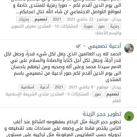
الى يوم الدين أقدم لكم ~ صورا رمزية للمنتدى خاصة و
لمواقع التواصل الاجتماعي ان شاء الله تنال اعجابكم...
ريحـان
موضوع
22 جانفي 2021
2021
تصميم
رمزيات
رمزية
صور
صورة
المشاركات: 10
المنتدى:
معرض التصوير
والرسم للأعضاء
أدعية تصميمي ~ 🌿
الحمد لله رب العالمين الذي جعل لكل شيء قدراً، وجعل لكل
قدر أجلاً، وجعل لكل أجل كتاباً والصلاة والسلام على نبي
الامم سيدنا محمد وعلى آله وصحبه ومن تبعهم باحسان
الى يوم الدين أقدم لكم صور أدعية من تصميمي باسم
المنتدى
ريحـان
موضوع
8 جانفي 2021
2021
أدعية
اسلامية
تصميم
صور
المشاركات: 3
المنتدى:
منتدى الشريعة الإسلامية
العام
تطويـر حجـر الزينـة
و
تطوير حجر الزينة مثل الرخام بمفهومه الشائع عند أغلب
الناس يقتصر فقط على وضعه على مساحات بعد تقطيعه و
تحويله حسب المقاييس المرفوعة مثل تركيبه على مستوى