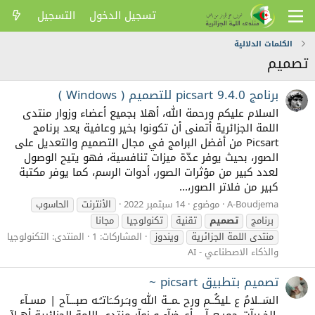
تسجيل الدخول
التسجيل
الكلمات الدلالية
تصميم
برنامج picsart 9.4.0 للتصميم ( Windows )
السلام عليكم ورحمة الله، أهلا بجميع أعضاء وزوار منتدى
اللمة الجزائرية أتمنى أن تكونوا بخير وعافية يعد برنامج
Picsart من أفضل البرامج في مجال التصميم والتعديل على
الصور، بحيث يوفر عدّة ميزات تنافسية، فهو يتيح الوصول
لعدد كبير من مؤثرات الصور، أدوات الرسم، كما يوفر مكتبة
كبير من فلاتر الصور،...
A-Boudjema
موضوع
14 سبتمبر 2022
الأنترنت
الحاسوب
برنامج
تصميم
تقنية
تكنولوجيا
مجانا
منتدى اللمة الجزائرية
ويندوز
المشاركات: 1
المنتدى:
التكنولوجيا
والذكاء الاصطناعي - AI
تصميم بتطبيق picsart ~
السَــلامُ ع ـليكُــم ورح ـمــة الله وبـَـركــَاتـُـه صبـــآح | مسـآء
ـالخـيرآت جميـعــآ .. أعــضآء و زوآر منتدى اللمة الجزائرية أهـلآ