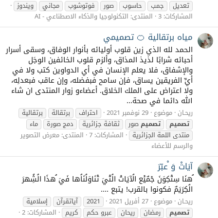
تعديل
جمب
حاسوب
صور
فوتوشوب
مجاني
ويندوز
المشاركات: 3
المنتدى:
التكنولوجيا والذكاء الاصطناعي - AI
مياه برتقالية 🍊 تصميمي
الحمد لله الذي زين قلوب أوليائه بأنوار الوفاق، وسقى أسرار
أحبائه شرابًا لذيذ المذاق، وألزم قلوب الخائفين الوجَل
والإشفاق، فلا يعلم الإنسان في أي الدواوين كتب ولا في
أيِّ الفريقين يساق، فإن سامح فبفضله، وإن عاقب فبعدلِه،
ولا اعتراض على الملك الخلاق. أعضاءو زوار المنتدى ان شاء
الله دائما في صحة...
ريحـان
موضوع
29 نوفمبر 2021
احتراف
برتقالة
برتقالية
تصميم
تصميم
صور
ثقافة جزائرية
دمج صورة
ماء
منتدى اللمة الجزائرية
المشاركات: 7
المنتدى:
معرض التصوير
والرسم للأعضاء
آيَاتْ وَ ْعبّرَ
ُهنَا سِتْكِوَنَ جْمٌيَْع الُآيَاتْ الُتْيَ تْنَاوَلُنَاُها فَيَ ُهذَا الُشُِهرَ
الُكِرَيَمٌ فكونوا بالقرب! يتبع ....
ريحـان
موضوع
27 أفريل 2021
2021
آياتقرآن
إسلامية
تصميم
رمضان
ريحان
عبرو حكم
كريم
المشاركات: 2