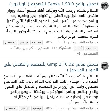
تحميل برنامج Canva 1.50.0 للتصميم ( للويندوز )
السلام عليكم ورحمة الله وبركاته أهلا بجميع أعضاء وزوار
منتدى اللمة الجزائرية أتمنى أن تكونوا بخير وعافية يعد
برنامج canva من أشهر برامج التصميم المجانية التي تتميز
بالسهولة والبعد التام عن التعقيد، بحيث يمكن للمستخدم
استعمال البرنامج وإنشاء تصاميم به بسهولة ودون الحاجة
لخبرة مسبقة، يوفر برنامج...
A-Boudjema
موضوع
1 سبتمبر 2022
canva
برنامج
تصميم
حاسوب
كانفا
المشاركات: 11
المنتدى:
التكنولوجيا والذكاء
الاصطناعي - AI
تحميل برنامج Gimp 2.10.32 للتصميم والتعديل على
الصور ( للويندوز )
السلام عليكم ورحمة الله تعالى وبركاته، أهلا ومرحبا بجميع
أعضاء وزوار منتدى اللمة الجزائرية الكرام وفي هذا الموضوع
سنتناول واحداً من أروع برامج التصميم والتعديل على الصور،
والذي ينافس برنامج الفوتوشوب وبشدّة ألا وهو برنامج
gimp في إصداره 2.10.32 يتميز البرنامج رغم مجّانيته
بالفعالية، السرعة...
A-Boudjema
موضوع
6 جويلية 2022
gimp
برنامج
تصميم