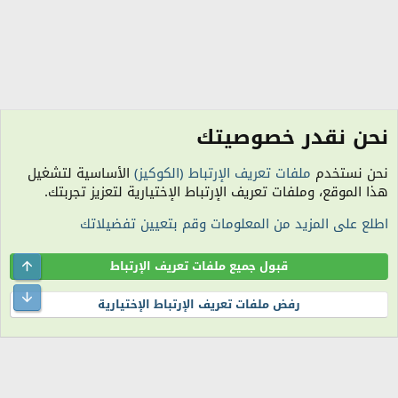
نحن نقدر خصوصيتك
الكلمات الدلالية
نحن نستخدم
ملفات تعريف الإرتباط (الكوكيز)
الأساسية لتشغيل
الكوكيز
هذا الموقع، وملفات تعريف الإرتباط الإختيارية لتعزيز تجربتك.
اتصل بنا
شروط الاستخدام
سياسة الخصوصية
مساعدة
R
اطلع على المزيد من المعلومات وقم بتعيين تفضيلاتك
S
S
الساعة معتمدة بتوقيت (UTC+01:00). تم تحميل الصفحة على: 1:29 مساءً.
المنتدى غير مسؤول عن أي اتفاق تجاري أو تعاوني بين الأعضاء، فعلى كل شخص تحمل
Top
قبول جميع ملفات تعريف الإرتباط
مسئولية نفسه.
التعليقات المنشورة لا تعبر عن رأي منتدى اللمة الجزائرية ولا نتحمل أي مسؤولية حيال
ttom
رفض ملفات تعريف الإرتباط الإختيارية
ذلك (ويتحمل كاتبها مسؤولية النشر).
®
Community platform by XenForo
© 2010-2026 XenForo Ltd.