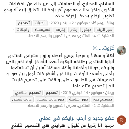
السلالم، المطابخ، أو الحمامات، إلى غير ذلك من الفضاءات
الأخرى، ولكن هناك مفهوم آخر بإمكاننا التطرق إليه ألا وهو
تطوير الرخام بهدف زخرفة هذه...
وفاق روسيكاد
موضوع
2 سبتمبر 2020
أرضيات
تصميم
حجر الزينة
ديكور
رخام
زخرفة
فسيفساء
واجهات
المشاركات: 4
المنتدى:
معرض التصوير والرسم للأعضاء
غُرٌوبْ....🌞
أهلاً و سهلاً و مرحباً بجميع أعضاء و زوار مشرفي المنتدى
أنرتوا المنتدى بطلتكم البهية أسعد الله كل أوقاتكم بالخير
والبركة إخواننا وأخواتنا وأهلا وسهلا آملين أن تستمتعوا
بأحلى وأسعد الأوقات بيننا قبل أشهر كنت أجول بين صور و
تصميمات في الحاسوب حتى و قفت على تصميم فاردت
انجاز تصميمٍ مثله علما...
ريحـان
موضوع
14 فيفري 2019
تصميم
تصميم
اسلامي
تصميم
صور
صور اسلمية
صور غروب شمس
غروب شمص
المشاركات: 2
المنتدى:
معرض التصوير والرسم للأعضاء
عضو جديد و أرحب برايكم في عملي
R
مرحبآ, انا زكريآ من غليـزان. هوايتي هي التصميم الثلاثي